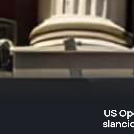
US Ope
slanci