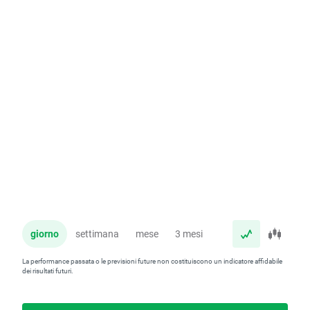
giorno
settimana
mese
3 mesi
anno
La performance passata o le previsioni future non costituiscono un indicatore affidabile
dei risultati futuri.