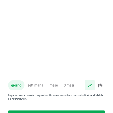
giorno
settimana
mese
3 mesi
anno
La performance passata o le previsioni future non costituiscono un indicatore affidabile
dei risultati futuri.