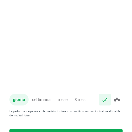
giorno
settimana
mese
3 mesi
anno
La performance passata o le previsioni future non costituiscono un indicatore affidabile
dei risultati futuri.