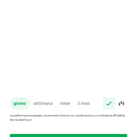
giorno
settimana
mese
3 mesi
anno
La performance passata o le previsioni future non costituiscono un indicatore affidabile
dei risultati futuri.