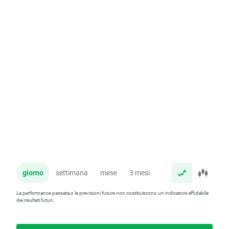
giorno
settimana
mese
3 mesi
anno
La performance passata o le previsioni future non costituiscono un indicatore affidabile
dei risultati futuri.