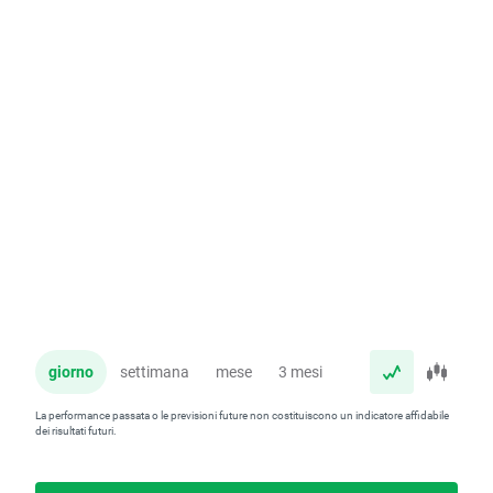
giorno
settimana
mese
3 mesi
anno
La performance passata o le previsioni future non costituiscono un indicatore affidabile
dei risultati futuri.