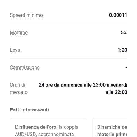
Spread minimo
0.00011
Margine
5%
Leva
1:20
Commissione
-
Orari di
24 ore da domenica alle 23:00 a venerdì
mercato
alle 22:00
Fatti interessanti
L’influenza dell’oro
: la coppia
Dinamiche della va
AUD/USD, soprannominata
materie prime
: n