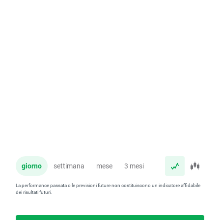
giorno
settimana
mese
3 mesi
anno
La performance passata o le previsioni future non costituiscono un indicatore affidabile
dei risultati futuri.