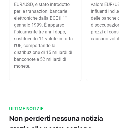
EUR/USD, è stato introdotto
valore EUR/USD. I 
per le transazioni bancarie
influenti includono
elettroniche dalla BCE il 1°
delle banche central
gennaio 1999. È apparso
disoccupazione, l’
fisicamente tre anni dopo,
prezzi al consumo e
sostituendo 11 valute in tutta
causano volatilità
l'UE, comportando la
distribuzione di 15 miliardi di
banconote e 52 miliardi di
monete.
ULTIME NOTIZIE
Non perderti nessuna notizia