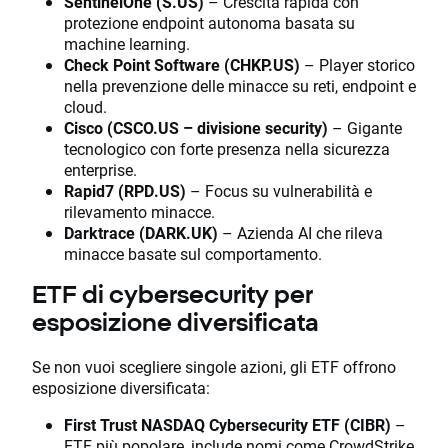
SentinelOne (S.US)
– Crescita rapida con
protezione endpoint autonoma basata su
machine learning.
Check Point Software (CHKP.US)
– Player storico
nella prevenzione delle minacce su reti, endpoint e
cloud.
Cisco (CSCO.US – divisione security)
– Gigante
tecnologico con forte presenza nella sicurezza
enterprise.
Rapid7 (RPD.US)
– Focus su vulnerabilità e
rilevamento minacce.
Darktrace (DARK.UK)
– Azienda AI che rileva
minacce basate sul comportamento.
ETF di cybersecurity per
esposizione diversificata
Se non vuoi scegliere singole azioni, gli ETF offrono
esposizione diversificata:
First Trust NASDAQ Cybersecurity ETF (CIBR)
–
ETF più popolare, include nomi come CrowdStrike