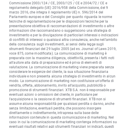
Commissione 2003/124 / CE, 2003/125 / CE e 2004/72 / CE e
regolamento delegato (UE) 2016/958 della Commissione, del 9
marzo 2016, che integra il regolamento UE) n. 596/2014 del
Parlamento europeo e del Consiglio per quanto riguarda le norme
tecniche di regolamentazione per le disposizioni tecniche per la
presentazione obiettiva di raccomandazioni di investimento o altre
informazioni che raccomandano o suggeriscono una strategia di
investimento e per la divulgazione di particolari interessi o indicazioni
di conflitti di interessi o qualsiasi altra consulenza, anche nell'ambito
della consulenza sugli investimenti, ai sensi della legge sugli
strumenti finanziari del 29 luglio 2005 (ad es. Journal of Laws 2019,
voce 875, come modificata). La comunicazione di marketing è
preparata con la massima diligenza, obiettività, presenta i fatti noti
all'autore alla data di preparazione ed è priva di elementi di
valutazione. La comunicazione di marketing viene preparata senza
considerare le esigenze del cliente, la sua situazione finanziaria
individuale e non presenta alcuna strategia di investimento in alcun
modo. La comunicazione di marketing non costituisce un'offerta di
vendita, offerta, abbonamento, invito all'acquisto, pubblicità o
promozione di strumenti finanziari. XTB S.A. non è responsabile per
eventuali azioni o omissioni del cliente, in particolare per
l'acquisizione o la cessione di strumenti finanziari. XTB non si
assume alcuna responsabilità per qualsiasi perdita o danno, anche
senza limitazione, eventuali perdite, che possono insorgere
direttamente o indirettamente, intrapresa sulla base delle
informazioni contenute in questa comunicazione di marketing. Nel
caso in cui la comunicazione di marketing contenga informazioni su
eventuali risultati relativi agli strumenti finanziari ivi indicati, questi