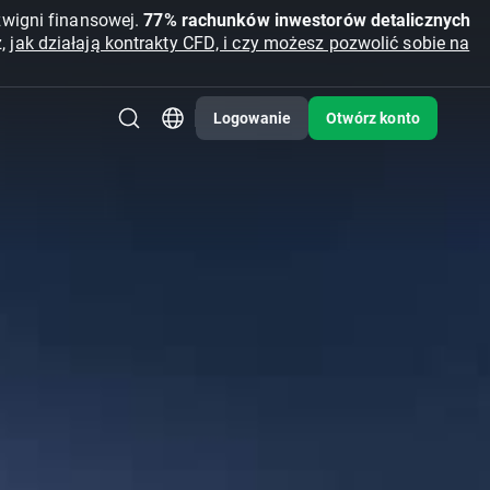
źwigni finansowej.
77% rachunków inwestorów detalicznych
z,
jak działają kontrakty CFD, i czy możesz pozwolić sobie na
Logowanie
Otwórz konto