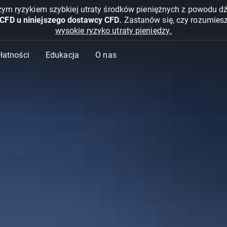
żym ryzykiem szybkiej utraty środków pieniężnych z powodu d
 CFD u niniejszego dostawcy CFD.
Zastanów się, czy rozumies
wysokie ryzyko utraty pieniędzy.
Płatności
Edukacja
O nas