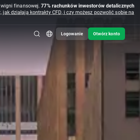
źwigni finansowej.
77% rachunków inwestorów detalicznych
z,
jak działają kontrakty CFD, i czy możesz pozwolić sobie na
Logowanie
Otwórz konto