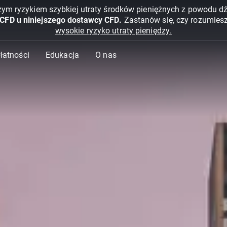
żym ryzykiem szybkiej utraty środków pieniężnych z powodu d
 CFD u niniejszego dostawcy CFD.
Zastanów się, czy rozumies
wysokie ryzyko utraty pieniędzy.
Płatności
Edukacja
O nas