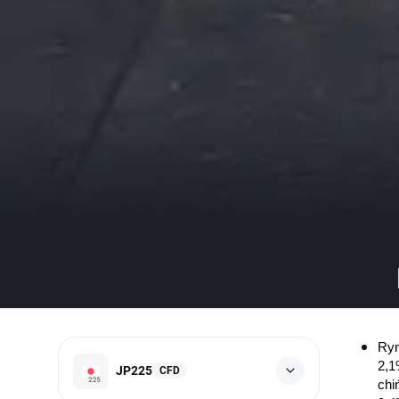
Ryn
2,1
JP225
CFD
chi