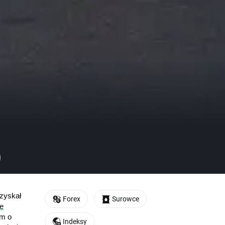
)
zyskał 
Forex
Surowce
e
m o 
Indeksy