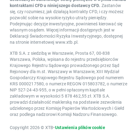
kontraktami CFD u niniejszego dostawcy CFD.
Zastanów
się, czy rozumiesz, jak działają kontrakty CFD, i czy możesz
pozwolić sobie na wysokie ryzyko utraty pieniędzy.
Podejmując decyzje inwestycyjne, powinieneś kierować się
własnym osądem. Więcej informacji dostępnych jest w
Deklaracji Świadomości Ryzyka Inwestycyjnego, dostępnej
na stronie internetowej www.xtb.pl.
XTB S.A. z siedzibą w Warszawie, Prosta 67, 00-838
Warszawa, Polska, wpisana do rejestru przedsiębiorców
Krajowego Rejestru Sądowego prowadzonego przez Sąd
Rejonowy dla m.st. Warszawy w Warszawie, XIII Wydział
Gospodarczy Krajowego Rejestru Sądowego pod numerem
KRS 0000217580, o numerze REGON 015803782, o numerze
NIP 527-24-43-955, o w pełni opłaconym kapitale
zakładowym w wysokości 5 878 462,55 zł. XTB S.A.
prowadzi działalność maklerską na podstawie zezwolenia
udzielonego przez Komisję Papierów Wartościowych i Giełd
oraz podlega nadzorowi Komisji Nadzoru Finansowego.
Copyright 2026 © XTB
•
Ustawienia plików cookie