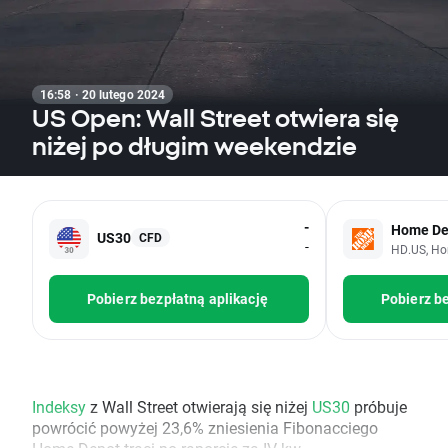
16:58 · 20 lutego 2024
US Open: Wall Street otwiera się
niżej po długim weekendzie
-
Home De
US30
CFD
-
HD.US, Ho
Pobierz bezpłatną aplikację
Pobierz be
Indeksy
z Wall Street otwierają się niżej
US30
próbuje
powrócić powyżej 23,6% zniesienia Fibonacciego