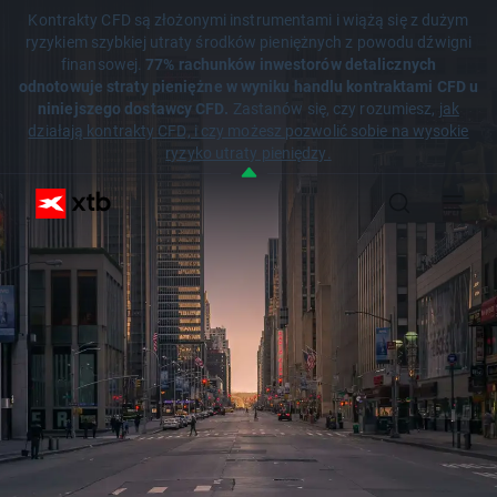
Kontrakty CFD są złożonymi instrumentami i wiążą się z dużym
ryzykiem szybkiej utraty środków pieniężnych z powodu dźwigni
finansowej.
77% rachunków inwestorów detalicznych
odnotowuje straty pieniężne w wyniku handlu kontraktami CFD u
niniejszego dostawcy CFD.
Zastanów się, czy rozumiesz,
jak
działają kontrakty CFD, i czy możesz pozwolić sobie na wysokie
ryzyko utraty pieniędzy.