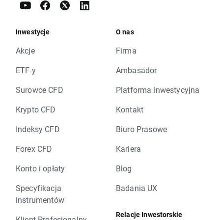
Inwestycje
O nas
Akcje
Firma
ETF-y
Ambasador
Surowce CFD
Platforma Inwestycyjna
Krypto CFD
Kontakt
Indeksy CFD
Biuro Prasowe
Forex CFD
Kariera
Konto i opłaty
Blog
Specyfikacja
Badania UX
instrumentów
Relacje Inwestorskie
Klient Profesjonalny