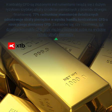
Kontrakty CFD są złożonymi instrumentami i wiążą się z dużym
ryzykiem szybkiej utraty środków pieniężnych z powodu dźwigni
finansowej.
77% rachunków inwestorów detalicznych
odnotowuje straty pieniężne w wyniku handlu kontraktami CFD u
niniejszego dostawcy CFD.
Zastanów się, czy rozumiesz,
jak
działają kontrakty CFD, i czy możesz pozwolić sobie na wysokie
ryzyko utraty pieniędzy.