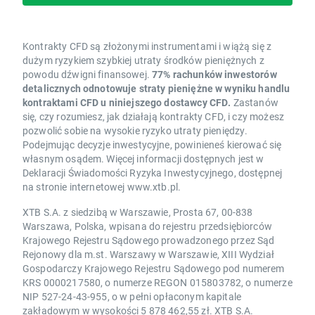
Kontrakty CFD są złożonymi instrumentami i wiążą się z
dużym ryzykiem szybkiej utraty środków pieniężnych z
powodu dźwigni finansowej.
77% rachunków inwestorów
detalicznych odnotowuje straty pieniężne w wyniku handlu
kontraktami CFD u niniejszego dostawcy CFD.
Zastanów
się, czy rozumiesz, jak działają kontrakty CFD, i czy możesz
pozwolić sobie na wysokie ryzyko utraty pieniędzy.
Podejmując decyzje inwestycyjne, powinieneś kierować się
własnym osądem. Więcej informacji dostępnych jest w
Deklaracji Świadomości Ryzyka Inwestycyjnego, dostępnej
na stronie internetowej www.xtb.pl.
XTB S.A. z siedzibą w Warszawie, Prosta 67, 00-838
Warszawa, Polska, wpisana do rejestru przedsiębiorców
Krajowego Rejestru Sądowego prowadzonego przez Sąd
Rejonowy dla m.st. Warszawy w Warszawie, XIII Wydział
Gospodarczy Krajowego Rejestru Sądowego pod numerem
KRS 0000217580, o numerze REGON 015803782, o numerze
NIP 527-24-43-955, o w pełni opłaconym kapitale
zakładowym w wysokości 5 878 462,55 zł. XTB S.A.