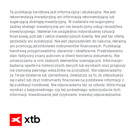
Ta publikacja handlowa jest informacyjna i edukacyjna. Nie jest
rekomendacją inwestycyjną ani informacją rekomendującą lub
sugerującą strategię inwestycyjną. W materiale nie sugerujemy
żadnej strategii inwestycyjnej ani nie świadczymy usługi doradztwa
inwestycyjnego. Materiał nie uwzględnia indywidualnej sytuacji
finansowej, potrzeb i celów inwestycyjnych klienta. Nie jest też ofertą
sprzedaży ani subskrypcji. Nie jest zaproszeniem do nabycia, reklamą
ani promocją jakichkolwiek instrumentów finansowych. Publikację
handlową przygotowaliśmy starannie i obiektywnie. Przedstawiamy
stan faktyczny znany autorom w chwili tworzenia dokumentu. Nie
umieszczamy w nim żadnych elementów oceniających. Informacje i
badania oparte na historycznych danych lub wynikach oraz prognozy
nie stanowią pewnego wskaźnika na przyszłość. Nie odpowiadamy
za Twoje działania lub zaniechania, zwłaszcza za to, że zdecydujesz
się nabyć lub zbyć instrumenty finansowe na podstawie informacji z
tej publikacji handlowej. Nie odpowiadamy też za szkody, które mogą
wynikać z bezpośredniego czy też pośredniego wykorzystania tych
informacji. Inwestowanie jest ryzykowne. Inwestuj odpowiedzialnie.