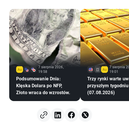
7 sierpnia 2026,
7 sierpnia 2
19:58
19:01
Podsumowanie Dnia:
Trzy rynki warte uw
Klęska Dolara po NFP,
przyszłym tygodniu
Złoto wraca do wzrostów.
(07.08.2026)