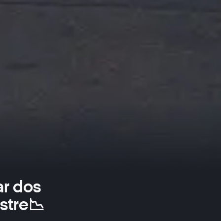
ar dos
estre📉