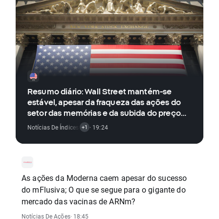
Resumo diário: Wall Street mantém-se
estável, apesar da fraqueza das ações do
setor das memórias e da subida do preço
do petróleo
Notícias De Índices
,
Notícias De Ações
· 19:24
+1
As ações da Moderna caem apesar do sucesso
do mFlusiva; O que se segue para o gigante do
mercado das vacinas de ARNm?
Notícias De Ações
· 18:45