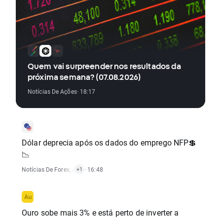
Quem vai surpreender nos resultados da
próxima semana? (07.08.2026)
Notícias De Ações
· 18:17
Dólar deprecia após os dados do emprego NFP💲
📉
Notícias De Forex
,
Alertas De Mercado
· 16:48
+1
Ouro sobe mais 3% e está perto de inverter a