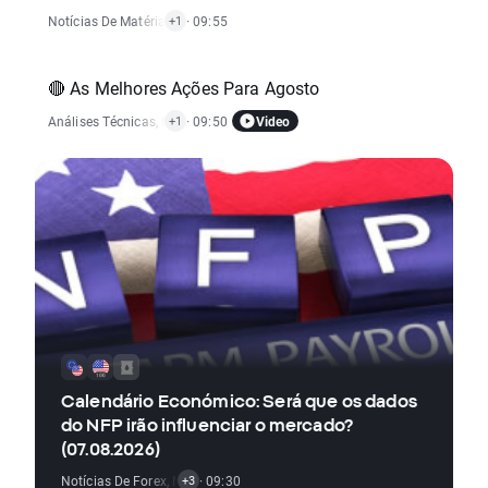
Notícias De Matérias-Primas
· 09:55
+1
🔴 As Melhores Ações Para Agosto
Video
Análises Técnicas
,
Notícias De Ações
· 09:50
+1
Calendário Económico: Será que os dados
do NFP irão influenciar o mercado?
(07.08.2026)
Notícias De Forex
,
Notícias De Matérias-Primas
· 09:30
,
Relatórios Económicos
+3