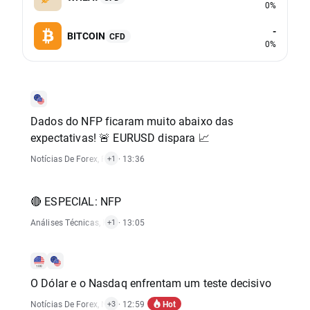
0%
-
BITCOIN
CFD
0%
Dados do NFP ficaram muito abaixo das
expectativas! 🚨 EURUSD dispara 📈
Notícias De Forex
,
Relatórios Económicos
· 13:36
+1
🔴 ESPECIAL: NFP
Análises Técnicas
,
Relatórios Económicos
· 13:05
+1
O Dólar e o Nasdaq enfrentam um teste decisivo
Hot
Notícias De Forex
,
Notícias De Índices
· 12:59
,
Relatórios Económicos
,
Notícias D
+3