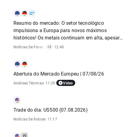
Resumo do mercado: O setor tecnológico
impulsiona a Europa para novos máximos
históricos! Os metais continuam em alta, apesar
da estagnação do dólar americano (07.08.2026)
Notícias De Forex
,
Notícias De Matérias-Primas
· 12:40
,
Notícias De Índices
,
Notíc
+3
Abertura do Mercado Europeu | 07/08/26
Video
Análises Técnicas
· 11:29
Trade do dia: US500 (07.08.2026)
Notícias De Índices
· 11:17