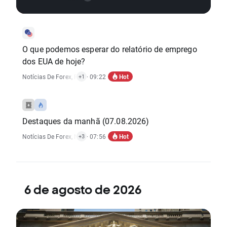
O que podemos esperar do relatório de emprego
dos EUA de hoje?
Hot
Notícias De Forex
,
Relatórios Económicos
· 09:22
+1
Destaques da manhã (07.08.2026)
Hot
Notícias De Forex
,
Notícias De Matérias-Primas
· 07:56
,
Notícias De Índices
,
Relat
+3
6 de agosto de 2026