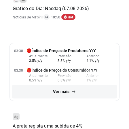
Gráfico do Dia: Nasdaq (07.08.2026)
Hot
Notícias De Matérias-Primas
· 10:50
,
Notícias De Índices
,
Relatórios Económicos
,
+4
Índice de Preços de Produtores Y/Y
03:30
Atualmente
Previsão
Anterior
3.5% y/y
3.8% y/y
4.1% y/y
Índice de Preços do Consumidor Y/Y
03:30
Atualmente
Previsão
Anterior
0.5% y/y
0.8% y/y
1% y/y
Ver mais
A prata regista uma subida de 4%!