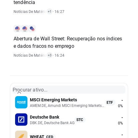
tendência
Notícias De Matérias-Primas
· 16:27
+1
Abertura de Wall Street: Recuperação nos índices
e dados fracos no emprego
Notícias De Matérias-Primas
· 16:24
,
Notícias De Índices
,
Notícias De Ações
+3
Procurar ativo...
MSCI Emerging Markets
-
ETF
AMEM.DE, Amundi MSCI Emerging Markets UCITS (Acc EUR)
0%
Deutsche Bank
-
STC
DBK.DE, Deutsche Bank AG
0%
-
WHEAT
CFD