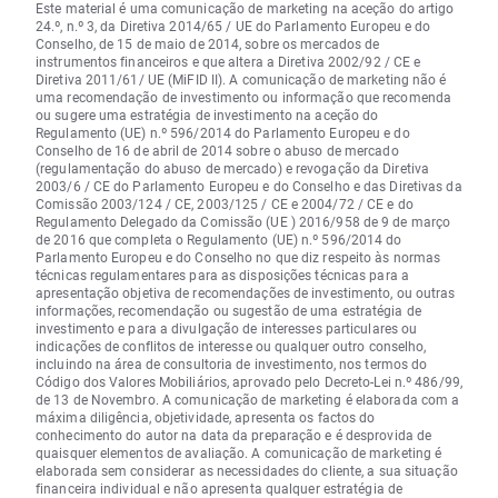
Este material é uma comunicação de marketing na aceção do artigo
24.º, n.º 3, da Diretiva 2014/65 / UE do Parlamento Europeu e do
Conselho, de 15 de maio de 2014, sobre os mercados de
instrumentos financeiros e que altera a Diretiva 2002/92 / CE e
Diretiva 2011/61/ UE (MiFID II). A comunicação de marketing não é
uma recomendação de investimento ou informação que recomenda
ou sugere uma estratégia de investimento na aceção do
Regulamento (UE) n.º 596/2014 do Parlamento Europeu e do
Conselho de 16 de abril de 2014 sobre o abuso de mercado
(regulamentação do abuso de mercado) e revogação da Diretiva
2003/6 / CE do Parlamento Europeu e do Conselho e das Diretivas da
Comissão 2003/124 / CE, 2003/125 / CE e 2004/72 / CE e do
Regulamento Delegado da Comissão (UE ) 2016/958 de 9 de março
de 2016 que completa o Regulamento (UE) n.º 596/2014 do
Parlamento Europeu e do Conselho no que diz respeito às normas
técnicas regulamentares para as disposições técnicas para a
apresentação objetiva de recomendações de investimento, ou outras
informações, recomendação ou sugestão de uma estratégia de
investimento e para a divulgação de interesses particulares ou
indicações de conflitos de interesse ou qualquer outro conselho,
incluindo na área de consultoria de investimento, nos termos do
Código dos Valores Mobiliários, aprovado pelo Decreto-Lei n.º 486/99,
de 13 de Novembro. A comunicação de marketing é elaborada com a
máxima diligência, objetividade, apresenta os factos do
conhecimento do autor na data da preparação e é desprovida de
quaisquer elementos de avaliação. A comunicação de marketing é
elaborada sem considerar as necessidades do cliente, a sua situação
financeira individual e não apresenta qualquer estratégia de