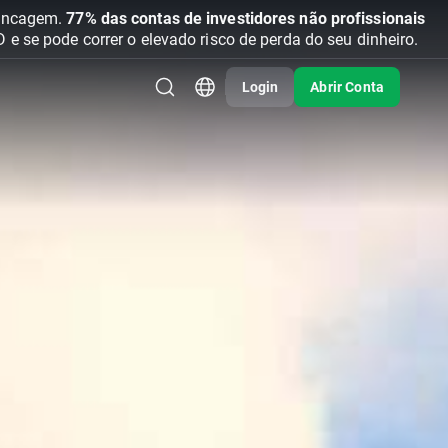
vancagem.
77% das contas de investidores não profissionais
se pode correr o elevado risco de perda do seu dinheiro.
Login
Abrir Conta