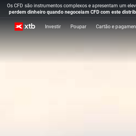
Os CFD são instrumentos complexos e apresentam um elevad
perdem dinheiro quando negoceiam CFD com este distrib
Investir
Poupar
Cartão e pagamen