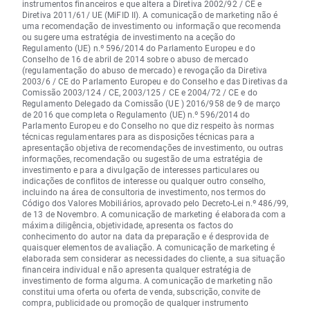
instrumentos financeiros e que altera a Diretiva 2002/92 / CE e
Diretiva 2011/61/ UE (MiFID II). A comunicação de marketing não é
uma recomendação de investimento ou informação que recomenda
ou sugere uma estratégia de investimento na aceção do
Regulamento (UE) n.º 596/2014 do Parlamento Europeu e do
Conselho de 16 de abril de 2014 sobre o abuso de mercado
(regulamentação do abuso de mercado) e revogação da Diretiva
2003/6 / CE do Parlamento Europeu e do Conselho e das Diretivas da
Comissão 2003/124 / CE, 2003/125 / CE e 2004/72 / CE e do
Regulamento Delegado da Comissão (UE ) 2016/958 de 9 de março
de 2016 que completa o Regulamento (UE) n.º 596/2014 do
Parlamento Europeu e do Conselho no que diz respeito às normas
técnicas regulamentares para as disposições técnicas para a
apresentação objetiva de recomendações de investimento, ou outras
informações, recomendação ou sugestão de uma estratégia de
investimento e para a divulgação de interesses particulares ou
indicações de conflitos de interesse ou qualquer outro conselho,
incluindo na área de consultoria de investimento, nos termos do
Código dos Valores Mobiliários, aprovado pelo Decreto-Lei n.º 486/99,
de 13 de Novembro. A comunicação de marketing é elaborada com a
máxima diligência, objetividade, apresenta os factos do
conhecimento do autor na data da preparação e é desprovida de
quaisquer elementos de avaliação. A comunicação de marketing é
elaborada sem considerar as necessidades do cliente, a sua situação
financeira individual e não apresenta qualquer estratégia de
investimento de forma alguma. A comunicação de marketing não
constitui uma oferta ou oferta de venda, subscrição, convite de
compra, publicidade ou promoção de qualquer instrumento