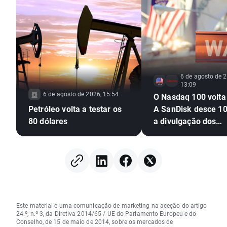
6 de agosto de 2
13:09
6 de agosto de 2026, 15:54
O Nasdaq 100 volta 
Petróleo volta a testar os
A SanDisk desce 1
80 dólares
a divulgação dos
resultados; o setor
semicondutores so
pressão
Este material é uma comunicação de marketing na aceção do artigo
24.º, n.º 3, da Diretiva 2014/65 / UE do Parlamento Europeu e do
Conselho, de 15 de maio de 2014, sobre os mercados de