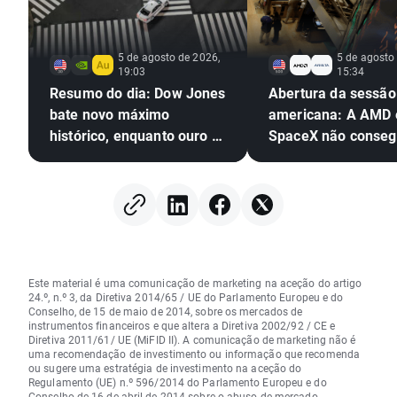
5 de agosto de 2026,
5 de agosto
19:03
15:34
Resumo do dia: Dow Jones
Abertura da sessão
bate novo máximo
americana: A AMD 
histórico, enquanto ouro e
SpaceX não conseg
prata sobem mais de 4%
impressionar, mas 
mercado em geral
continua a mostrar
resiliente
Este material é uma comunicação de marketing na aceção do artigo
24.º, n.º 3, da Diretiva 2014/65 / UE do Parlamento Europeu e do
Conselho, de 15 de maio de 2014, sobre os mercados de
instrumentos financeiros e que altera a Diretiva 2002/92 / CE e
Diretiva 2011/61/ UE (MiFID II). A comunicação de marketing não é
uma recomendação de investimento ou informação que recomenda
ou sugere uma estratégia de investimento na aceção do
Regulamento (UE) n.º 596/2014 do Parlamento Europeu e do
Conselho de 16 de abril de 2014 sobre o abuso de mercado