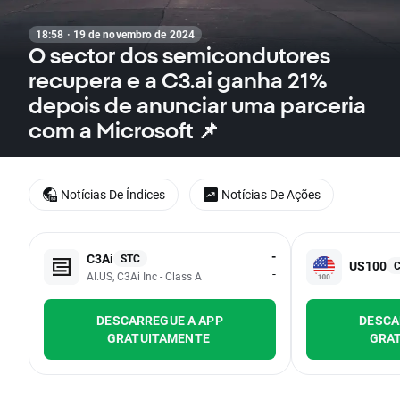
18:58 · 19 de novembro de 2024
O sector dos semicondutores
recupera e a C3.ai ganha 21%
depois de anunciar uma parceria
com a Microsoft 📌
Notícias De Índices
Notícias De Ações
-
C3Ai
STC
US100
-
AI.US, C3Ai Inc - Class A
DESCARREGUE A APP
DESCA
GRATUITAMENTE
GRA