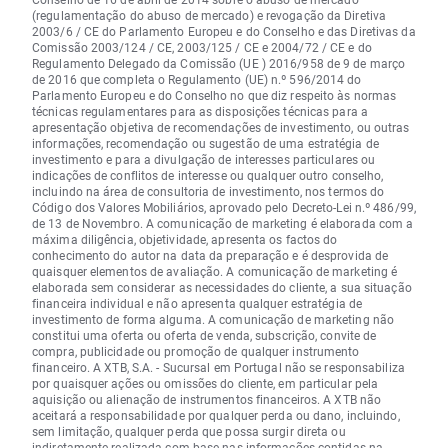
(regulamentação do abuso de mercado) e revogação da Diretiva
2003/6 / CE do Parlamento Europeu e do Conselho e das Diretivas da
Comissão 2003/124 / CE, 2003/125 / CE e 2004/72 / CE e do
Regulamento Delegado da Comissão (UE ) 2016/958 de 9 de março
de 2016 que completa o Regulamento (UE) n.º 596/2014 do
Parlamento Europeu e do Conselho no que diz respeito às normas
técnicas regulamentares para as disposições técnicas para a
apresentação objetiva de recomendações de investimento, ou outras
informações, recomendação ou sugestão de uma estratégia de
investimento e para a divulgação de interesses particulares ou
indicações de conflitos de interesse ou qualquer outro conselho,
incluindo na área de consultoria de investimento, nos termos do
Código dos Valores Mobiliários, aprovado pelo Decreto-Lei n.º 486/99,
de 13 de Novembro. A comunicação de marketing é elaborada com a
máxima diligência, objetividade, apresenta os factos do
conhecimento do autor na data da preparação e é desprovida de
quaisquer elementos de avaliação. A comunicação de marketing é
elaborada sem considerar as necessidades do cliente, a sua situação
financeira individual e não apresenta qualquer estratégia de
investimento de forma alguma. A comunicação de marketing não
constitui uma oferta ou oferta de venda, subscrição, convite de
compra, publicidade ou promoção de qualquer instrumento
financeiro. A XTB, S.A. - Sucursal em Portugal não se responsabiliza
por quaisquer ações ou omissões do cliente, em particular pela
aquisição ou alienação de instrumentos financeiros. A XTB não
aceitará a responsabilidade por qualquer perda ou dano, incluindo,
sem limitação, qualquer perda que possa surgir direta ou
indiretamente realizada com base nas informações contidas na