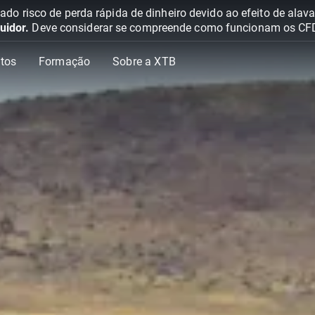
o risco de perda rápida de dinheiro devido ao efeito de ala
uidor.
Deve considerar se compreende como funcionam os CFD e 
tos
Formação
Sobre a XTB