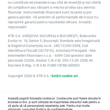
nu constituie recomandare sau sfat de investiții și nici ofertă
de cumpărare sau vânzare a vreunui produs sau serviciu
financiar. Instrumentele financiare sunt riscante și pot
genera pierderi. Vă amintim că performanțele din trecut nu
reprezintă garanții pentru rezultatele viitoare. Investiți
responsabil.
XTB S.A. VARȘOVIA SUCURSALA BUCUREȘTI, Bulevardul
Eroilor nr. 18, Sector 5, București, România este înregistrată
la Registrul Comerțului cu nr. J40/13245/2008, Cod
Identificare Fiscală 24270192, Activitate Principală - Alte
intermedieri financiare n.c.a. - 6499 Cod operator date
personale 22438, Atestat C.N.V.M. 293/15.09.2008, Nr.
înscriere în Reg. C.N.V.M. PJM01SFIM/400002
Copyright 2026 © XTB S.A.
•
Setări cookie-uri
Această pagină folosește cookie-uri. Cookie-urile sunt fișiere stocate în
browser-ul dvs. și sunt utilizate de majoritatea site-urilor web pentru a
vă ajuta să vă personalizați experiența web. Pentru mai multe
informații, consultați
Politica de confidențialitate