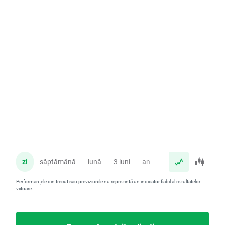
zi
săptămână
lună
3 luni
an
Performanțele din trecut sau previziunile nu reprezintă un indicator fiabil al rezultatelor
viitoare.