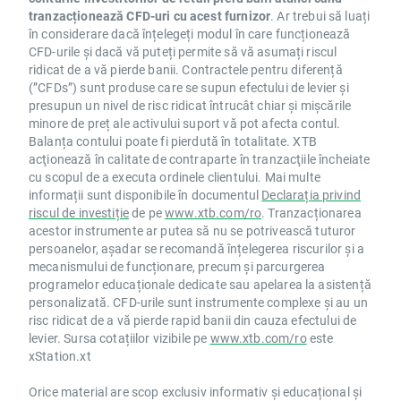
tranzacționează CFD-uri cu acest furnizor
. Ar trebui să luați
în considerare dacă înțelegeți modul în care funcționează
CFD-urile și dacă vă puteți permite să vă asumați riscul
ridicat de a vă pierde banii. Contractele pentru diferență
(”CFDs”) sunt produse care se supun efectului de levier și
presupun un nivel de risc ridicat întrucât chiar și mișcările
minore de preț ale activului suport vă pot afecta contul.
Balanța contului poate fi pierdută în totalitate. XTB
acţionează în calitate de contraparte în tranzacţiile încheiate
cu scopul de a executa ordinele clientului. Mai multe
informații sunt disponibile în documentul
Declarația privind
riscul de investiție
de pe
www.xtb.com/ro
. Tranzacționarea
acestor instrumente ar putea să nu se potrivească tuturor
persoanelor, așadar se recomandă înțelegerea riscurilor și a
mecanismului de funcționare, precum și parcurgerea
programelor educaționale dedicate sau apelarea la asistență
personalizată. CFD-urile sunt instrumente complexe și au un
risc ridicat de a vă pierde rapid banii din cauza efectului de
levier. Sursa cotațiilor vizibile pe
www.xtb.com/ro
este
xStation.xt
Orice material are scop exclusiv informativ și educațional și