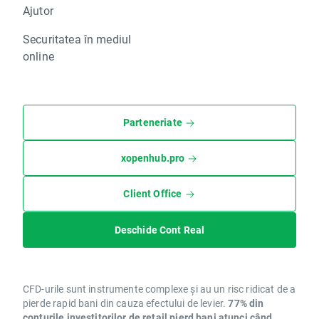
Ajutor
Securitatea în mediul
online
Parteneriate
xopenhub.pro
Client Office
Deschide Cont Real
CFD-urile sunt instrumente complexe și au un risc ridicat de a
pierde rapid bani din cauza efectului de levier.
77% din
conturile investitorilor de retail pierd bani atunci când