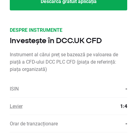
Descarcă gratuit aplicația
DESPRE INSTRUMENTE
Investește în DCC.UK CFD
Instrument al cărui preț se bazează pe valoarea de
piață a CFD-ului DCC PLC CFD (piața de referință:
piața organizată)
ISIN
-
Levier
1:4
Orar de tranzacționare
-