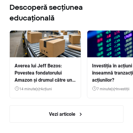
Descoperă secțiunea
educațională
Averea lui Jeff Bezos:
Investiția în acțiuni
Povestea fondatorului
înseamnă tranzacț
Amazon și drumul către una
acțiunilor?
dintre cele mai mari averi
14 minute(s)
Acțiuni
7 minute(s)
Investiții
din lume
Vezi articole