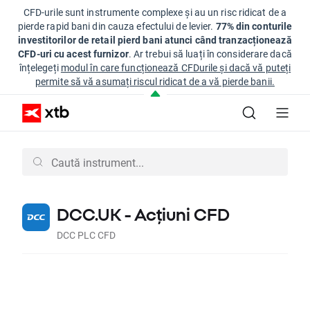
CFD-urile sunt instrumente complexe și au un risc ridicat de a
pierde rapid bani din cauza efectului de levier.
77% din conturile
investitorilor de retail pierd bani atunci când tranzacționează
CFD-uri cu acest furnizor
. Ar trebui să luați în considerare dacă
înțelegeți
modul în care funcționează CFDurile și dacă vă puteți
permite să vă asumați riscul ridicat de a vă pierde banii.
DCC.UK - Acțiuni CFD
DCC PLC CFD