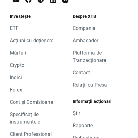
Investește
Despre XTB
ETF
Compania
Acțiuni cu dețienere
Ambasador
Mărfuri
Platforma de
Tranzacționare
Crypto
Contact
Indici
Relații cu Presa
Forex
Informații acționari
Cont și Comisioane
Știri
Specificațiile
instrumentelor
Rapoarte
Client Professional
Preț acțiune