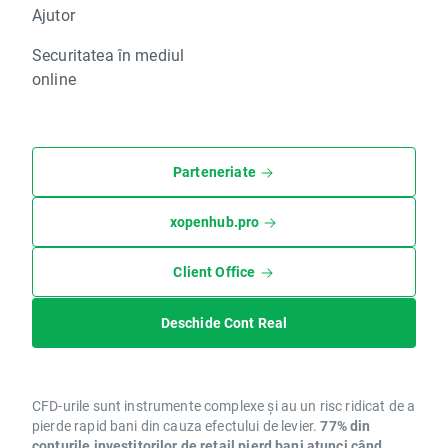
Ajutor
Securitatea în mediul
online
Parteneriate
xopenhub.pro
Client Office
Deschide Cont Real
CFD-urile sunt instrumente complexe și au un risc ridicat de a
pierde rapid bani din cauza efectului de levier.
77% din
conturile investitorilor de retail pierd bani atunci când