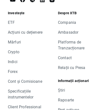
Investește
Despre XTB
ETF
Compania
Acțiuni cu dețienere
Ambasador
Mărfuri
Platforma de
Tranzacționare
Crypto
Contact
Indici
Relații cu Presa
Forex
Informații acționari
Cont și Comisioane
Știri
Specificațiile
instrumentelor
Rapoarte
Client Professional
Preț acțiune