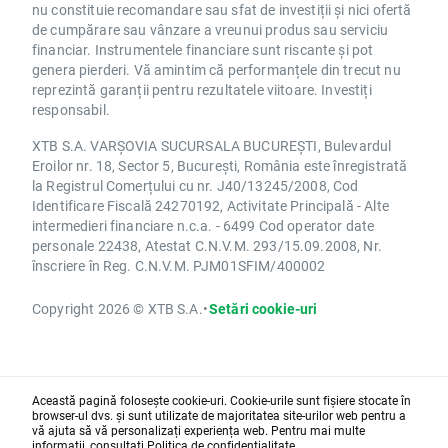
nu constituie recomandare sau sfat de investiții și nici ofertă
de cumpărare sau vânzare a vreunui produs sau serviciu
financiar. Instrumentele financiare sunt riscante și pot
genera pierderi. Vă amintim că performanțele din trecut nu
reprezintă garanții pentru rezultatele viitoare. Investiți
responsabil.
XTB S.A. VARȘOVIA SUCURSALA BUCUREȘTI, Bulevardul
Eroilor nr. 18, Sector 5, București, România este înregistrată
la Registrul Comerțului cu nr. J40/13245/2008, Cod
Identificare Fiscală 24270192, Activitate Principală - Alte
intermedieri financiare n.c.a. - 6499 Cod operator date
personale 22438, Atestat C.N.V.M. 293/15.09.2008, Nr.
înscriere în Reg. C.N.V.M. PJM01SFIM/400002
Copyright 2026 © XTB S.A.
•
Setări cookie-uri
Această pagină folosește cookie-uri. Cookie-urile sunt fișiere stocate în
browser-ul dvs. și sunt utilizate de majoritatea site-urilor web pentru a
vă ajuta să vă personalizați experiența web. Pentru mai multe
informații, consultați
Politica de confidențialitate