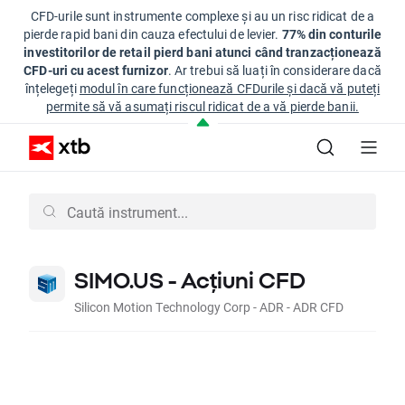
CFD-urile sunt instrumente complexe și au un risc ridicat de a
pierde rapid bani din cauza efectului de levier.
77% din conturile
investitorilor de retail pierd bani atunci când tranzacționează
CFD-uri cu acest furnizor
. Ar trebui să luați în considerare dacă
înțelegeți
modul în care funcționează CFDurile și dacă vă puteți
permite să vă asumați riscul ridicat de a vă pierde banii.
SIMO.US - Acțiuni CFD
Silicon Motion Technology Corp - ADR - ADR CFD