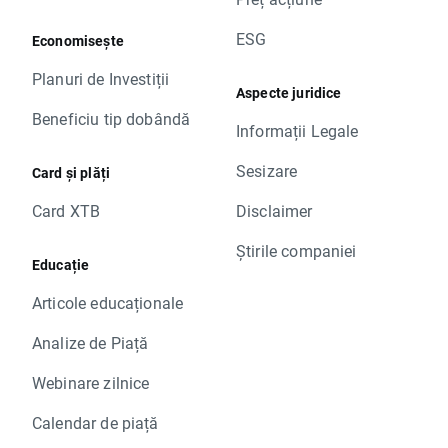
ESG
Economisește
Planuri de Investiții
Aspecte juridice
Beneficiu tip dobândă
Informații Legale
Sesizare
Card și plăți
Card XTB
Disclaimer
Știrile companiei
Educație
Articole educaționale
Analize de Piață
Webinare zilnice
Calendar de piață