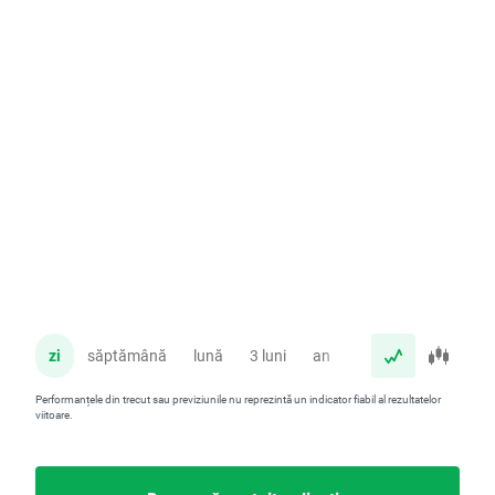
zi
săptămână
lună
3 luni
an
Performanțele din trecut sau previziunile nu reprezintă un indicator fiabil al rezultatelor
viitoare.