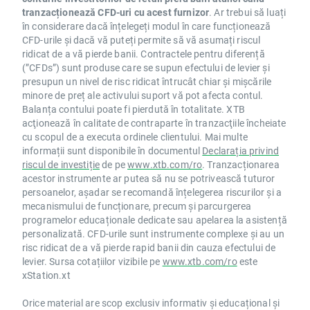
tranzacționează CFD-uri cu acest furnizor
. Ar trebui să luați
în considerare dacă înțelegeți modul în care funcționează
CFD-urile și dacă vă puteți permite să vă asumați riscul
ridicat de a vă pierde banii. Contractele pentru diferență
(”CFDs”) sunt produse care se supun efectului de levier și
presupun un nivel de risc ridicat întrucât chiar și mișcările
minore de preț ale activului suport vă pot afecta contul.
Balanța contului poate fi pierdută în totalitate. XTB
acţionează în calitate de contraparte în tranzacţiile încheiate
cu scopul de a executa ordinele clientului. Mai multe
informații sunt disponibile în documentul
Declarația privind
riscul de investiție
de pe
www.xtb.com/ro
. Tranzacționarea
acestor instrumente ar putea să nu se potrivească tuturor
persoanelor, așadar se recomandă înțelegerea riscurilor și a
mecanismului de funcționare, precum și parcurgerea
programelor educaționale dedicate sau apelarea la asistență
personalizată. CFD-urile sunt instrumente complexe și au un
risc ridicat de a vă pierde rapid banii din cauza efectului de
levier. Sursa cotațiilor vizibile pe
www.xtb.com/ro
este
xStation.xt
Orice material are scop exclusiv informativ și educațional și