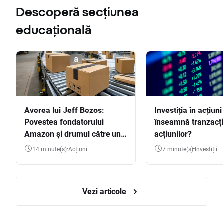
Descoperă secțiunea
educațională
Averea lui Jeff Bezos:
Investiția în acțiuni
Povestea fondatorului
înseamnă tranzacț
Amazon și drumul către una
acțiunilor?
dintre cele mai mari averi
14 minute(s)
Acțiuni
7 minute(s)
Investiții
din lume
Vezi articole