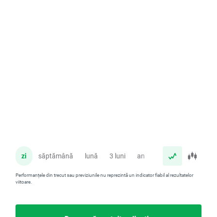
zi
săptămână
lună
3 luni
an
Performanțele din trecut sau previziunile nu reprezintă un indicator fiabil al rezultatelor
viitoare.