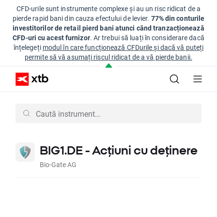
CFD-urile sunt instrumente complexe și au un risc ridicat de a
pierde rapid bani din cauza efectului de levier.
77% din conturile
investitorilor de retail pierd bani atunci când tranzacționează
CFD-uri cu acest furnizor
. Ar trebui să luați în considerare dacă
înțelegeți
modul în care funcționează CFDurile și dacă vă puteți
permite să vă asumați riscul ridicat de a vă pierde banii.
BIG1.DE - Acțiuni cu deținere
Bio-Gate AG