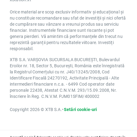
Orice material are scop exclusiv informativ și educațional și
nu constituie recomandare sau sfat de investiții și nici ofertă
de cumpărare sau vânzare a vreunui produs sau serviciu
financiar. Instrumentele financiare sunt riscante și pot
genera pierderi. Vă amintim că performanțele din trecut nu
reprezintă garanții pentru rezultatele viitoare. Investiți
responsabil.
XTB S.A. VARȘOVIA SUCURSALA BUCUREȘTI, Bulevardul
Eroilor nr. 18, Sector 5, București, România este înregistrată
la Registrul Comerțului cu nr. J40/13245/2008, Cod
Identificare Fiscală 24270192, Activitate Principală - Alte
intermedieri financiare n.c.a. - 6499 Cod operator date
personale 22438, Atestat C.N.V.M. 293/15.09.2008, Nr.
înscriere în Reg. C.N.V.M. PJM01SFIM/400002
Copyright 2026 © XTB S.A.
•
Setări cookie-uri