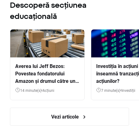
Descoperă secțiunea
educațională
Averea lui Jeff Bezos:
Investiția în acțiuni
Povestea fondatorului
înseamnă tranzacț
Amazon și drumul către una
acțiunilor?
dintre cele mai mari averi
14 minute(s)
Acțiuni
7 minute(s)
Investiții
din lume
Vezi articole