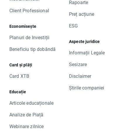
Rapoarte
Client Professional
Preț acțiune
ESG
Economisește
Planuri de Investiții
Aspecte juridice
Beneficiu tip dobândă
Informații Legale
Sesizare
Card și plăți
Card XTB
Disclaimer
Știrile companiei
Educație
Articole educaționale
Analize de Piață
Webinare zilnice