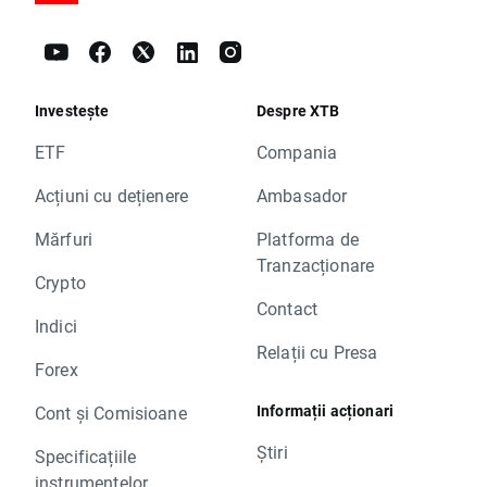
Investește
Despre XTB
ETF
Compania
Acțiuni cu dețienere
Ambasador
Mărfuri
Platforma de
Tranzacționare
Crypto
Contact
Indici
Relații cu Presa
Forex
Informații acționari
Cont și Comisioane
Știri
Specificațiile
instrumentelor