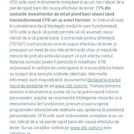
CFD-urile sunt instrumente complexe și au un risc ridicat de a
pierde rapid bani din cauza efectului de levier.
77% din
conturile investitorilor de retail pierd bani atunci când
tranzacționează CFD-uri cu acest furnizor
. Ar trebui să luați
în considerare dacă înțelegeți modul în care funcționează
CFD-urile și dacă vă puteți permite să vă asumați riscul
ridicat de a vă pierde banii. Contractele pentru diferență
(”CFDs”) sunt produse care se supun efectului de levier și
presupun un nivel de risc ridicat întrucât chiar și mișcările
minore de preț ale activului suport vă pot afecta contul.
Balanța contului poate fi pierdută în totalitate. XTB
acţionează în calitate de contraparte în tranzacţiile încheiate
cu scopul de a executa ordinele clientului. Mai multe
informații sunt disponibile în documentul
Declarația privind
riscul de investiție
de pe
www.xtb.com/ro
. Tranzacționarea
acestor instrumente ar putea să nu se potrivească tuturor
persoanelor, așadar se recomandă înțelegerea riscurilor și a
mecanismului de funcționare, precum și parcurgerea
programelor educaționale dedicate sau apelarea la asistență
personalizată. CFD-urile sunt instrumente complexe și au un
risc ridicat de a vă pierde rapid banii din cauza efectului de
levier. Sursa cotațiilor vizibile pe
www.xtb.com/ro
este
xStation.xt