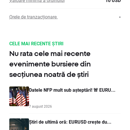
Valoare minimă a ordinului
10 USD
Orele de tranzacționare.
-
CELE MAI RECENTE ȘTIRI
Nu rata cele mai recente
evenimente bursiere din
secțiunea noatră de știri
Datele NFP mult sub așteptări! 🚨 EURU...
7 august 2026
Știri de ultimă oră: EURUSD crește du...