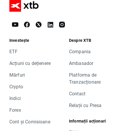
Investește
Despre XTB
ETF
Compania
Acțiuni cu dețienere
Ambasador
Mărfuri
Platforma de
Tranzacționare
Crypto
Contact
Indici
Relații cu Presa
Forex
Informații acționari
Cont și Comisioane