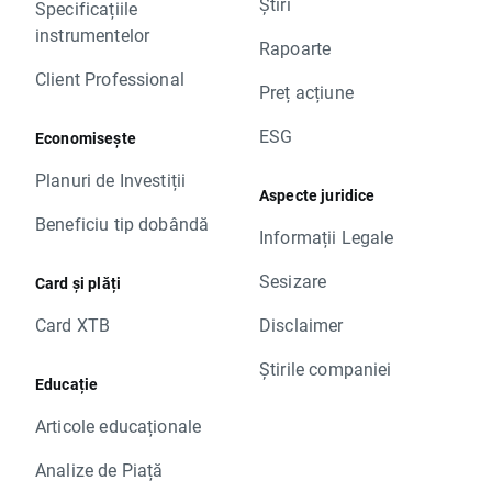
Știri
Specificațiile
instrumentelor
Rapoarte
Client Professional
Preț acțiune
ESG
Economisește
Planuri de Investiții
Aspecte juridice
Beneficiu tip dobândă
Informații Legale
Sesizare
Card și plăți
Card XTB
Disclaimer
Știrile companiei
Educație
Articole educaționale
Analize de Piață