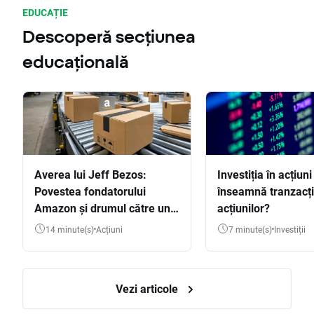
EDUCAȚIE
Descoperă secțiunea
educațională
Averea lui Jeff Bezos:
Investiția în acțiuni
Povestea fondatorului
înseamnă tranzacț
Amazon și drumul către una
acțiunilor?
dintre cele mai mari averi
14 minute(s)
Acțiuni
7 minute(s)
Investiții
din lume
Vezi articole