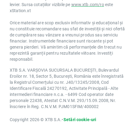
levier. Sursa cotațiilor vizibile pe
www.xtb.com/ro
este
xStation.xt
Orice material are scop exclusiv informativ și educațional și
nu constituie recomandare sau sfat de investiții și nici ofertă
de cumpărare sau vânzare a vreunui produs sau serviciu
financiar. Instrumentele financiare sunt riscante și pot
genera pierderi. Vă amintim că performanțele din trecut nu
reprezintă garanții pentru rezultatele viitoare. Investiți
responsabil.
XTB S.A. VARȘOVIA SUCURSALA BUCUREȘTI, Bulevardul
Eroilor nr. 18, Sector 5, București, România este înregistrată
la Registrul Comerțului cu nr. J40/13245/2008, Cod
Identificare Fiscală 24270192, Activitate Principală - Alte
intermedieri financiare n.c.a. - 6499 Cod operator date
personale 22438, Atestat C.N.V.M. 293/15.09.2008, Nr.
înscriere în Reg. C.N.V.M. PJM01SFIM/400002
Copyright 2026 © XTB S.A.
•
Setări cookie-uri