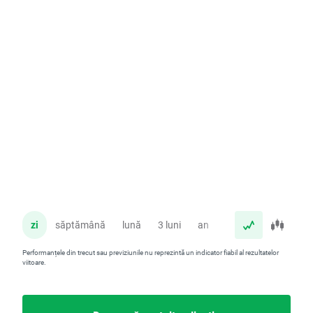
zi
săptămână
lună
3 luni
an
Performanțele din trecut sau previziunile nu reprezintă un indicator fiabil al rezultatelor
viitoare.