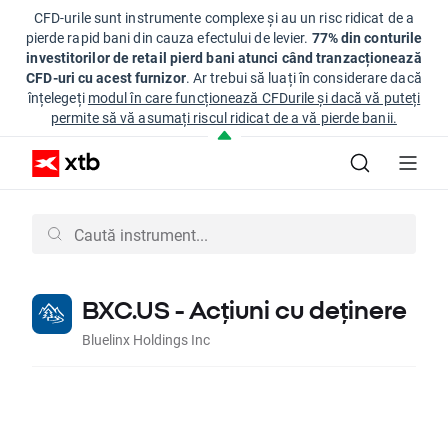
CFD-urile sunt instrumente complexe și au un risc ridicat de a
pierde rapid bani din cauza efectului de levier.
77% din conturile
investitorilor de retail pierd bani atunci când tranzacționează
CFD-uri cu acest furnizor
. Ar trebui să luați în considerare dacă
înțelegeți
modul în care funcționează CFDurile și dacă vă puteți
permite să vă asumați riscul ridicat de a vă pierde banii.
BXC.US - Acțiuni cu deținere
Bluelinx Holdings Inc