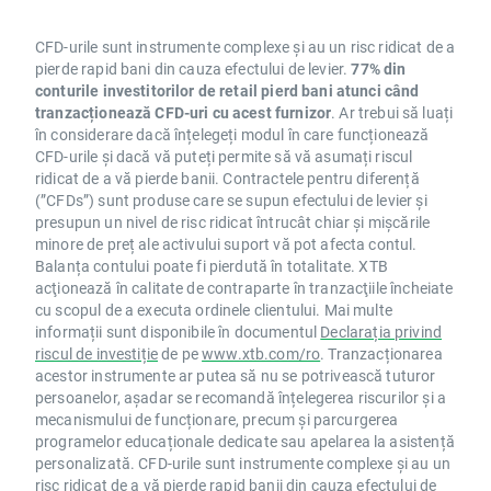
CFD-urile sunt instrumente complexe și au un risc ridicat de a
pierde rapid bani din cauza efectului de levier.
77% din
conturile investitorilor de retail pierd bani atunci când
tranzacționează CFD-uri cu acest furnizor
. Ar trebui să luați
în considerare dacă înțelegeți modul în care funcționează
CFD-urile și dacă vă puteți permite să vă asumați riscul
ridicat de a vă pierde banii. Contractele pentru diferență
(”CFDs”) sunt produse care se supun efectului de levier și
presupun un nivel de risc ridicat întrucât chiar și mișcările
minore de preț ale activului suport vă pot afecta contul.
Balanța contului poate fi pierdută în totalitate. XTB
acţionează în calitate de contraparte în tranzacţiile încheiate
cu scopul de a executa ordinele clientului. Mai multe
informații sunt disponibile în documentul
Declarația privind
riscul de investiție
de pe
www.xtb.com/ro
. Tranzacționarea
acestor instrumente ar putea să nu se potrivească tuturor
persoanelor, așadar se recomandă înțelegerea riscurilor și a
mecanismului de funcționare, precum și parcurgerea
programelor educaționale dedicate sau apelarea la asistență
personalizată. CFD-urile sunt instrumente complexe și au un
risc ridicat de a vă pierde rapid banii din cauza efectului de