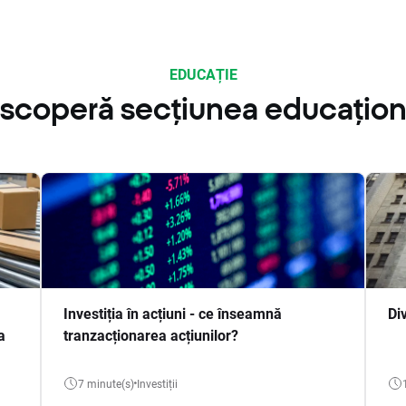
EDUCAȚIE
scoperă secțiunea educațion
Investiția în acțiuni - ce înseamnă
Di
a
tranzacționarea acțiunilor?
7 minute(s)
Investiții