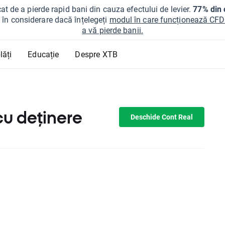
at de a pierde rapid bani din cauza efectului de levier.
77% din c
ți în considerare dacă înțelegeți
modul în care funcționează CFDur
a vă pierde banii.
lăți
Educație
Despre XTB
cu deținere
Deschide Cont Real