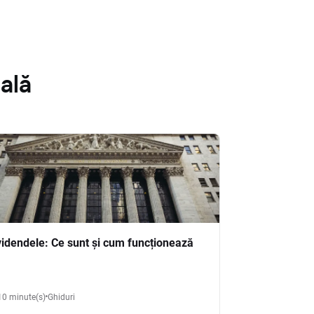
ală
videndele: Ce sunt și cum funcționează
10 minute(s)
Ghiduri