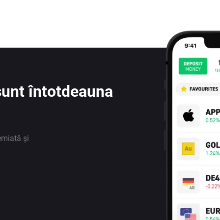
e sunt întotdeauna
emiată și