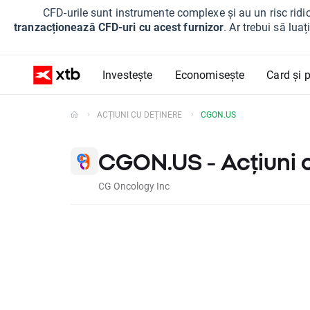
CFD-urile sunt instrumente complexe și au un risc ridic
tranzacționează CFD-uri cu acest furnizor
. Ar trebui să lua
Investește
Economisește
Card și p
ACȚIUNI CU DEȚINERE
CGON.US
CGON.US - Acțiuni 
CG Oncology Inc