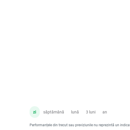
zi
săptămână
lună
3 luni
an
Performanțele din trecut sau previziunile nu reprezintă un indicator