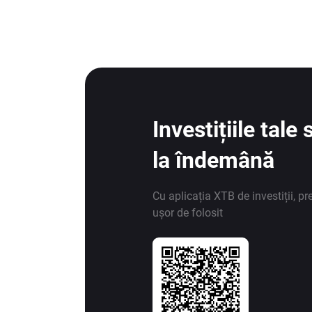
Investițiile tal
la îndemână
Cu aplicația XTB de investiții, pr
ușor de folosit