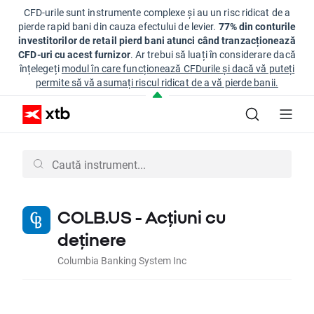
CFD-urile sunt instrumente complexe și au un risc ridicat de a
pierde rapid bani din cauza efectului de levier.
77% din conturile
investitorilor de retail pierd bani atunci când tranzacționează
CFD-uri cu acest furnizor
. Ar trebui să luați în considerare dacă
înțelegeți
modul în care funcționează CFDurile și dacă vă puteți
permite să vă asumați riscul ridicat de a vă pierde banii.
COLB.US - Acțiuni cu
deținere
Columbia Banking System Inc