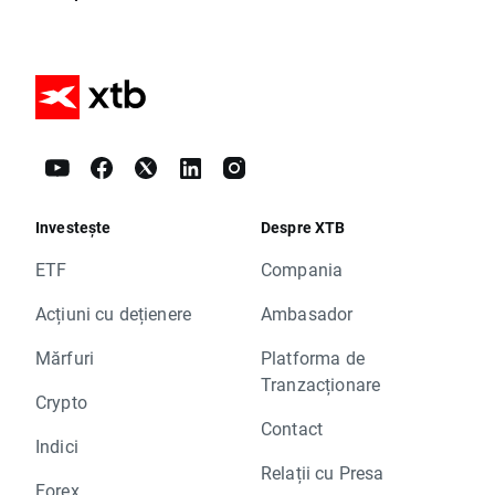
Investește
Despre XTB
ETF
Compania
Acțiuni cu dețienere
Ambasador
Mărfuri
Platforma de
Tranzacționare
Crypto
Contact
Indici
Relații cu Presa
Forex