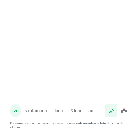
zi
săptămână
lună
3 luni
an
Performanțele din trecut sau previziunile nu reprezintă un indicator fiabil al rezultatelor
viitoare.