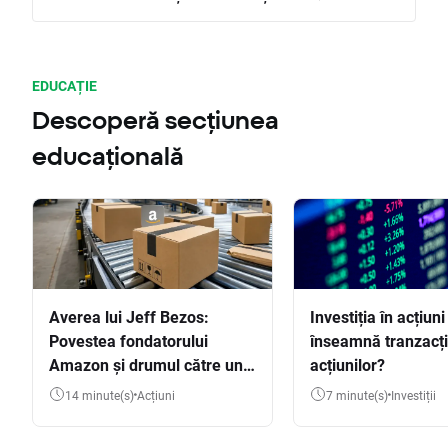
EDUCAȚIE
Descoperă secțiunea
educațională
Averea lui Jeff Bezos:
Investiția în acțiuni
Povestea fondatorului
înseamnă tranzacț
Amazon și drumul către una
acțiunilor?
dintre cele mai mari averi
14 minute(s)
Acțiuni
7 minute(s)
Investiții
din lume