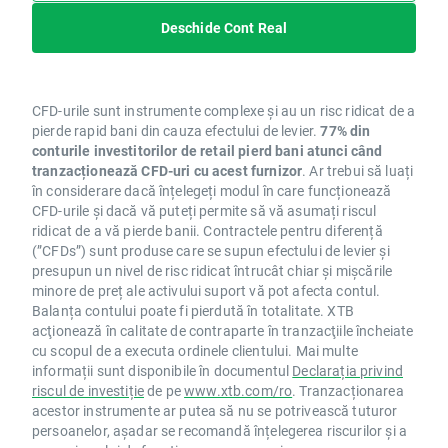
Deschide Cont Real
CFD-urile sunt instrumente complexe și au un risc ridicat de a
pierde rapid bani din cauza efectului de levier.
77% din
conturile investitorilor de retail pierd bani atunci când
tranzacționează CFD-uri cu acest furnizor
. Ar trebui să luați
în considerare dacă înțelegeți modul în care funcționează
CFD-urile și dacă vă puteți permite să vă asumați riscul
ridicat de a vă pierde banii. Contractele pentru diferență
(”CFDs”) sunt produse care se supun efectului de levier și
presupun un nivel de risc ridicat întrucât chiar și mișcările
minore de preț ale activului suport vă pot afecta contul.
Balanța contului poate fi pierdută în totalitate. XTB
acţionează în calitate de contraparte în tranzacţiile încheiate
cu scopul de a executa ordinele clientului. Mai multe
informații sunt disponibile în documentul
Declarația privind
riscul de investiție
de pe
www.xtb.com/ro
. Tranzacționarea
acestor instrumente ar putea să nu se potrivească tuturor
persoanelor, așadar se recomandă înțelegerea riscurilor și a