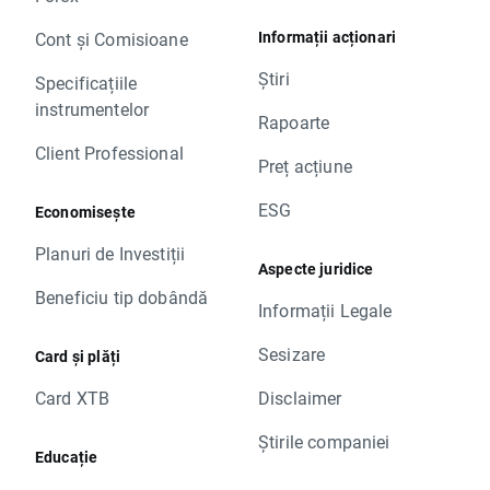
Informații acționari
Cont și Comisioane
Știri
Specificațiile
instrumentelor
Rapoarte
Client Professional
Preț acțiune
ESG
Economisește
Planuri de Investiții
Aspecte juridice
Beneficiu tip dobândă
Informații Legale
Sesizare
Card și plăți
Card XTB
Disclaimer
Știrile companiei
Educație