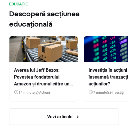
EDUCAȚIE
Descoperă secțiunea
educațională
Averea lui Jeff Bezos:
Investiția în acțiuni
Povestea fondatorului
înseamnă tranzacț
Amazon și drumul către una
acțiunilor?
dintre cele mai mari averi
14 minute(s)
Acțiuni
7 minute(s)
Investiții
din lume
Vezi articole