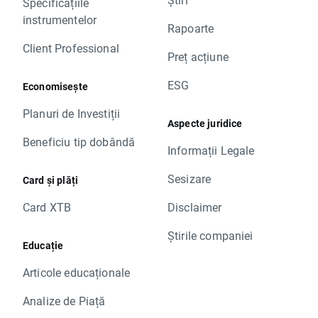
Specificațiile
instrumentelor
Rapoarte
Client Professional
Preț acțiune
ESG
Economisește
Planuri de Investiții
Aspecte juridice
Beneficiu tip dobândă
Informații Legale
Sesizare
Card și plăți
Card XTB
Disclaimer
Știrile companiei
Educație
Articole educaționale
Analize de Piață