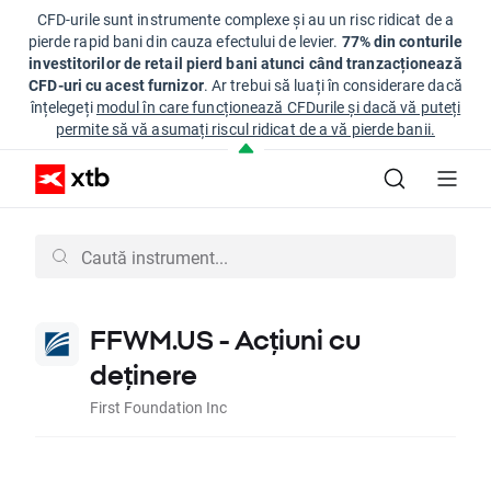
CFD-urile sunt instrumente complexe și au un risc ridicat de a
pierde rapid bani din cauza efectului de levier.
77% din conturile
investitorilor de retail pierd bani atunci când tranzacționează
CFD-uri cu acest furnizor
. Ar trebui să luați în considerare dacă
înțelegeți
modul în care funcționează CFDurile și dacă vă puteți
permite să vă asumați riscul ridicat de a vă pierde banii.
FFWM.US - Acțiuni cu
deținere
First Foundation Inc