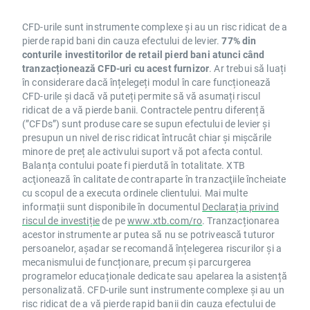
CFD-urile sunt instrumente complexe și au un risc ridicat de a
pierde rapid bani din cauza efectului de levier.
77% din
conturile investitorilor de retail pierd bani atunci când
tranzacționează CFD-uri cu acest furnizor
. Ar trebui să luați
în considerare dacă înțelegeți modul în care funcționează
CFD-urile și dacă vă puteți permite să vă asumați riscul
ridicat de a vă pierde banii. Contractele pentru diferență
(”CFDs”) sunt produse care se supun efectului de levier și
presupun un nivel de risc ridicat întrucât chiar și mișcările
minore de preț ale activului suport vă pot afecta contul.
Balanța contului poate fi pierdută în totalitate. XTB
acţionează în calitate de contraparte în tranzacţiile încheiate
cu scopul de a executa ordinele clientului. Mai multe
informații sunt disponibile în documentul
Declarația privind
riscul de investiție
de pe
www.xtb.com/ro
. Tranzacționarea
acestor instrumente ar putea să nu se potrivească tuturor
persoanelor, așadar se recomandă înțelegerea riscurilor și a
mecanismului de funcționare, precum și parcurgerea
programelor educaționale dedicate sau apelarea la asistență
personalizată. CFD-urile sunt instrumente complexe și au un
risc ridicat de a vă pierde rapid banii din cauza efectului de