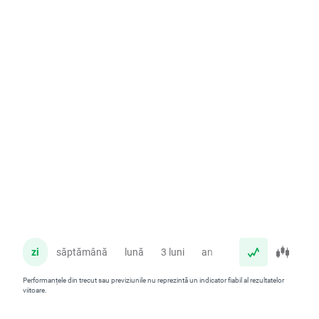
zi
săptămână
lună
3 luni
an
Performanțele din trecut sau previziunile nu reprezintă un indicator fiabil al rezultatelor
viitoare.