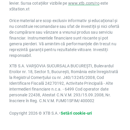
levier. Sursa cotațiilor vizibile pe
www.xtb.com/ro
este
xStation.xt
Orice material are scop exclusiv informativ și educațional și
nu constituie recomandare sau sfat de investiții și nici ofertă
de cumpărare sau vânzare a vreunui produs sau serviciu
financiar. Instrumentele financiare sunt riscante și pot
genera pierderi. Vă amintim că performanțele din trecut nu
reprezintă garanții pentru rezultatele viitoare. Investiți
responsabil.
XTB S.A. VARȘOVIA SUCURSALA BUCUREȘTI, Bulevardul
Eroilor nr. 18, Sector 5, București, România este înregistrată
la Registrul Comerțului cu nr. J40/13245/2008, Cod
Identificare Fiscală 24270192, Activitate Principală - Alte
intermedieri financiare n.c.a. - 6499 Cod operator date
personale 22438, Atestat C.N.V.M. 293/15.09.2008, Nr.
înscriere în Reg. C.N.V.M. PJM01SFIM/400002
Copyright 2026 © XTB S.A.
•
Setări cookie-uri