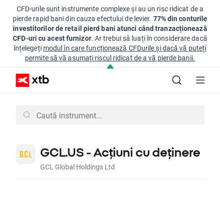
CFD-urile sunt instrumente complexe și au un risc ridicat de a
pierde rapid bani din cauza efectului de levier.
77% din conturile
investitorilor de retail pierd bani atunci când tranzacționează
CFD-uri cu acest furnizor
. Ar trebui să luați în considerare dacă
înțelegeți
modul în care funcționează CFDurile și dacă vă puteți
permite să vă asumați riscul ridicat de a vă pierde banii.
GCL.US - Acțiuni cu deținere
GCL Global Holdings Ltd