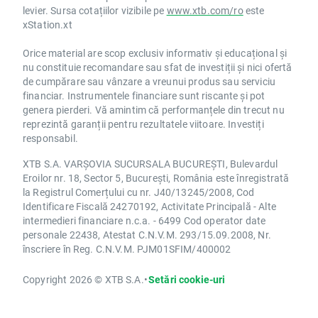
levier. Sursa cotațiilor vizibile pe
www.xtb.com/ro
este
xStation.xt
Orice material are scop exclusiv informativ și educațional și
nu constituie recomandare sau sfat de investiții și nici ofertă
de cumpărare sau vânzare a vreunui produs sau serviciu
financiar. Instrumentele financiare sunt riscante și pot
genera pierderi. Vă amintim că performanțele din trecut nu
reprezintă garanții pentru rezultatele viitoare. Investiți
responsabil.
XTB S.A. VARȘOVIA SUCURSALA BUCUREȘTI, Bulevardul
Eroilor nr. 18, Sector 5, București, România este înregistrată
la Registrul Comerțului cu nr. J40/13245/2008, Cod
Identificare Fiscală 24270192, Activitate Principală - Alte
intermedieri financiare n.c.a. - 6499 Cod operator date
personale 22438, Atestat C.N.V.M. 293/15.09.2008, Nr.
înscriere în Reg. C.N.V.M. PJM01SFIM/400002
Copyright 2026 © XTB S.A.
•
Setări cookie-uri