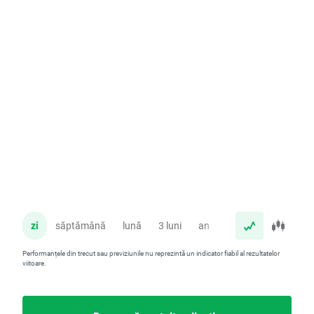
zi
săptămână
lună
3 luni
an
Performanțele din trecut sau previziunile nu reprezintă un indicator fiabil al rezultatelor
viitoare.