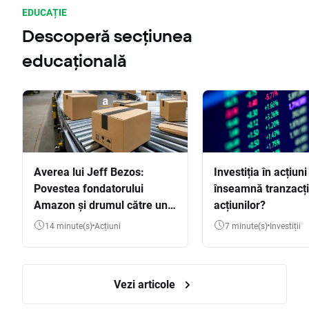
EDUCAȚIE
Descoperă secțiunea
educațională
Averea lui Jeff Bezos:
Investiția în acțiuni
Povestea fondatorului
înseamnă tranzacț
Amazon și drumul către una
acțiunilor?
dintre cele mai mari averi
14 minute(s)
Acțiuni
7 minute(s)
Investiții
din lume
Vezi articole