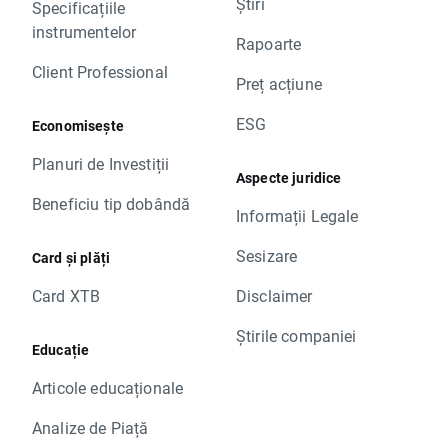
Știri
Specificațiile
instrumentelor
Rapoarte
Client Professional
Preț acțiune
ESG
Economisește
Planuri de Investiții
Aspecte juridice
Beneficiu tip dobândă
Informații Legale
Sesizare
Card și plăți
Card XTB
Disclaimer
Știrile companiei
Educație
Articole educaționale
Analize de Piață