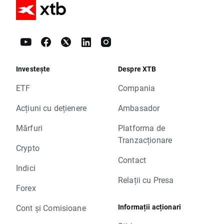
Investește
Despre XTB
ETF
Compania
Acțiuni cu dețienere
Ambasador
Mărfuri
Platforma de
Tranzacționare
Crypto
Contact
Indici
Relații cu Presa
Forex
Informații acționari
Cont și Comisioane