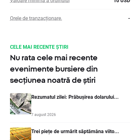
Valoare minimă a ordinului
10 USD
Orele de tranzacționare.
-
CELE MAI RECENTE ȘTIRI
Nu rata cele mai recente
evenimente bursiere din
secțiunea noatră de știri
Rezumatul zilei: Prăbușirea dolarului...
7 august 2026
Trei piețe de urmărit săptămâna viito...