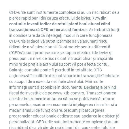
CFD-urile sunt instrumente complexe și au un risc ridicat de a
pierde rapid bani din cauza efectului de levier.
77% din
conturile investitorilor de retail pierd bani atunci când
tranzacționează CFD-uri cu acest furnizor
. Ar trebui să luați
în considerare dacă înțelegeți modul în care funcționează
CFD-urile și dacă vă puteți permite să vă asumați riscul
ridicat de a vă pierde banii. Contractele pentru diferență
(”CFDs”) sunt produse care se supun efectului de levier și
presupun un nivel de risc ridicat întrucât chiar și mișcările
minore de preț ale activului suport vă pot afecta contul.
Balanța contului poate fi pierdută în totalitate. XTB
acţionează în calitate de contraparte în tranzacţiile încheiate
cu scopul de a executa ordinele clientului. Mai multe
informații sunt disponibile în documentul
Declarația privind
riscul de investiție
de pe
www.xtb.com/ro
. Tranzacționarea
acestor instrumente ar putea să nu se potrivească tuturor
persoanelor, așadar se recomandă înțelegerea riscurilor și a
mecanismului de funcționare, precum și parcurgerea
programelor educaționale dedicate sau apelarea la asistență
personalizată. CFD-urile sunt instrumente complexe și au un
risc ridicat de a vă pierde rapid banii din cauza efectului de