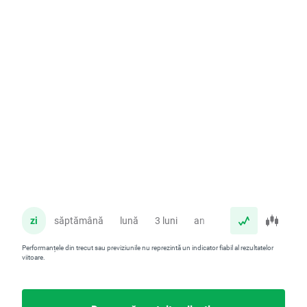
zi
săptămână
lună
3 luni
an
Performanțele din trecut sau previziunile nu reprezintă un indicator fiabil al rezultatelor
viitoare.