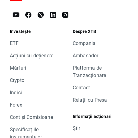
Investește
Despre XTB
ETF
Compania
Acțiuni cu dețienere
Ambasador
Mărfuri
Platforma de
Tranzacționare
Crypto
Contact
Indici
Relații cu Presa
Forex
Informații acționari
Cont și Comisioane
Știri
Specificațiile
instrumentelor