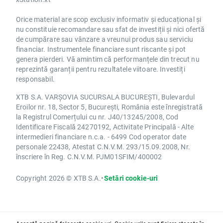
Orice material are scop exclusiv informativ și educațional și
nu constituie recomandare sau sfat de investiții și nici ofertă
de cumpărare sau vânzare a vreunui produs sau serviciu
financiar. Instrumentele financiare sunt riscante și pot
genera pierderi. Vă amintim că performanțele din trecut nu
reprezintă garanții pentru rezultatele viitoare. Investiți
responsabil.
XTB S.A. VARȘOVIA SUCURSALA BUCUREȘTI, Bulevardul
Eroilor nr. 18, Sector 5, București, România este înregistrată
la Registrul Comerțului cu nr. J40/13245/2008, Cod
Identificare Fiscală 24270192, Activitate Principală - Alte
intermedieri financiare n.c.a. - 6499 Cod operator date
personale 22438, Atestat C.N.V.M. 293/15.09.2008, Nr.
înscriere în Reg. C.N.V.M. PJM01SFIM/400002
Copyright 2026 © XTB S.A.
•
Setări cookie-uri