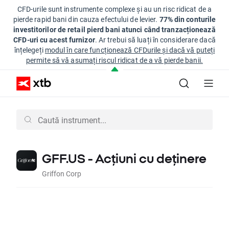
CFD-urile sunt instrumente complexe și au un risc ridicat de a
pierde rapid bani din cauza efectului de levier.
77% din conturile
investitorilor de retail pierd bani atunci când tranzacționează
CFD-uri cu acest furnizor
. Ar trebui să luați în considerare dacă
înțelegeți
modul în care funcționează CFDurile și dacă vă puteți
permite să vă asumați riscul ridicat de a vă pierde banii.
GFF.US - Acțiuni cu deținere
Griffon Corp