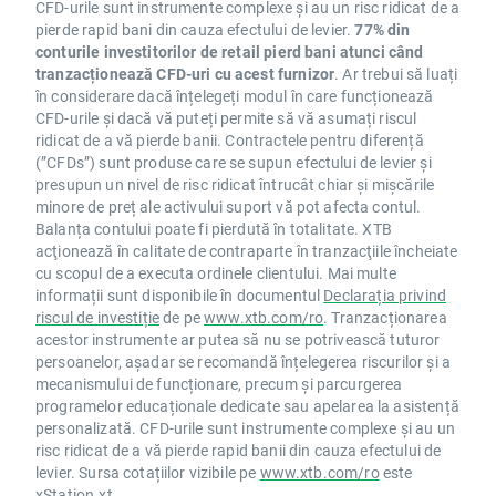
CFD-urile sunt instrumente complexe și au un risc ridicat de a
pierde rapid bani din cauza efectului de levier.
77% din
conturile investitorilor de retail pierd bani atunci când
tranzacționează CFD-uri cu acest furnizor
. Ar trebui să luați
în considerare dacă înțelegeți modul în care funcționează
CFD-urile și dacă vă puteți permite să vă asumați riscul
ridicat de a vă pierde banii. Contractele pentru diferență
(”CFDs”) sunt produse care se supun efectului de levier și
presupun un nivel de risc ridicat întrucât chiar și mișcările
minore de preț ale activului suport vă pot afecta contul.
Balanța contului poate fi pierdută în totalitate. XTB
acţionează în calitate de contraparte în tranzacţiile încheiate
cu scopul de a executa ordinele clientului. Mai multe
informații sunt disponibile în documentul
Declarația privind
riscul de investiție
de pe
www.xtb.com/ro
. Tranzacționarea
acestor instrumente ar putea să nu se potrivească tuturor
persoanelor, așadar se recomandă înțelegerea riscurilor și a
mecanismului de funcționare, precum și parcurgerea
programelor educaționale dedicate sau apelarea la asistență
personalizată. CFD-urile sunt instrumente complexe și au un
risc ridicat de a vă pierde rapid banii din cauza efectului de
levier. Sursa cotațiilor vizibile pe
www.xtb.com/ro
este
xStation.xt