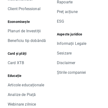
Rapoarte
Client Professional
Preț acțiune
ESG
Economisește
Planuri de Investiții
Aspecte juridice
Beneficiu tip dobândă
Informații Legale
Sesizare
Card și plăți
Card XTB
Disclaimer
Știrile companiei
Educație
Articole educaționale
Analize de Piață
Webinare zilnice