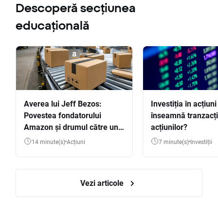
Descoperă secțiunea
educațională
Averea lui Jeff Bezos:
Investiția în acțiuni
Povestea fondatorului
înseamnă tranzacț
Amazon și drumul către una
acțiunilor?
dintre cele mai mari averi
14 minute(s)
Acțiuni
7 minute(s)
Investiții
din lume
Vezi articole