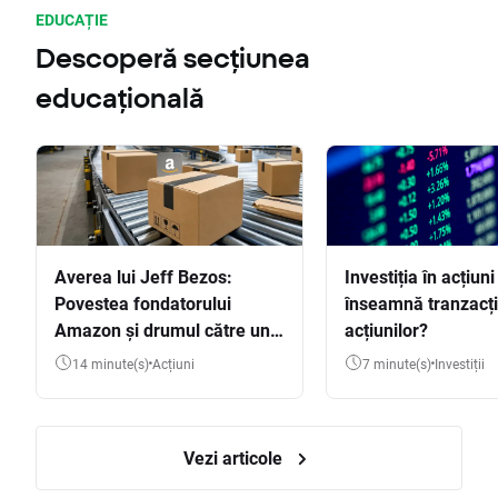
EDUCAȚIE
Descoperă secțiunea
educațională
Averea lui Jeff Bezos:
Investiția în acțiuni
Povestea fondatorului
înseamnă tranzacț
Amazon și drumul către una
acțiunilor?
dintre cele mai mari averi
14 minute(s)
Acțiuni
7 minute(s)
Investiții
din lume
Vezi articole