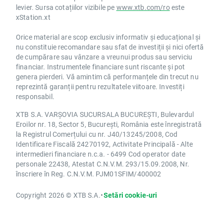
levier. Sursa cotațiilor vizibile pe
www.xtb.com/ro
este
xStation.xt
Orice material are scop exclusiv informativ și educațional și
nu constituie recomandare sau sfat de investiții și nici ofertă
de cumpărare sau vânzare a vreunui produs sau serviciu
financiar. Instrumentele financiare sunt riscante și pot
genera pierderi. Vă amintim că performanțele din trecut nu
reprezintă garanții pentru rezultatele viitoare. Investiți
responsabil.
XTB S.A. VARȘOVIA SUCURSALA BUCUREȘTI, Bulevardul
Eroilor nr. 18, Sector 5, București, România este înregistrată
la Registrul Comerțului cu nr. J40/13245/2008, Cod
Identificare Fiscală 24270192, Activitate Principală - Alte
intermedieri financiare n.c.a. - 6499 Cod operator date
personale 22438, Atestat C.N.V.M. 293/15.09.2008, Nr.
înscriere în Reg. C.N.V.M. PJM01SFIM/400002
Copyright 2026 © XTB S.A.
•
Setări cookie-uri