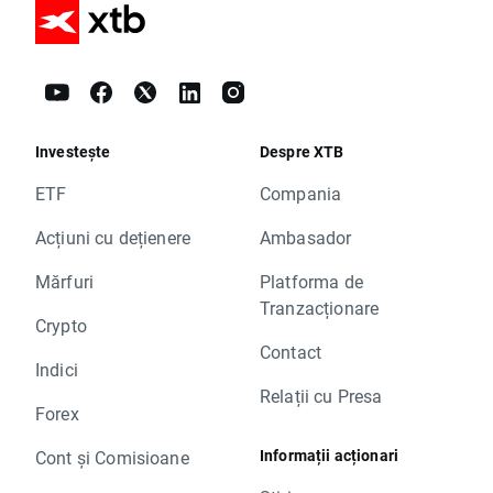
Investește
Despre XTB
ETF
Compania
Acțiuni cu dețienere
Ambasador
Mărfuri
Platforma de
Tranzacționare
Crypto
Contact
Indici
Relații cu Presa
Forex
Informații acționari
Cont și Comisioane