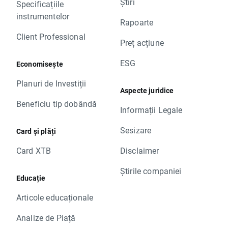
Știri
Specificațiile
instrumentelor
Rapoarte
Client Professional
Preț acțiune
ESG
Economisește
Planuri de Investiții
Aspecte juridice
Beneficiu tip dobândă
Informații Legale
Sesizare
Card și plăți
Card XTB
Disclaimer
Știrile companiei
Educație
Articole educaționale
Analize de Piață