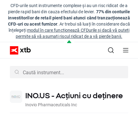
CFD-urile sunt instrumente complexe și au un risc ridicat de a
pierde rapid bani din cauza efectului de levier.
77% din conturile
investitorilor de retail pierd bani atunci când tranzacționează
CFD-uri cu acest furnizor
. Ar trebui să luați în considerare dacă
înțelegeți
modul în care funcționează CFDurile și dacă vă puteți
permite să vă asumați riscul ridicat de a vă pierde banii.
INO.US - Acțiuni cu deținere
Inovio Pharmaceuticals Inc