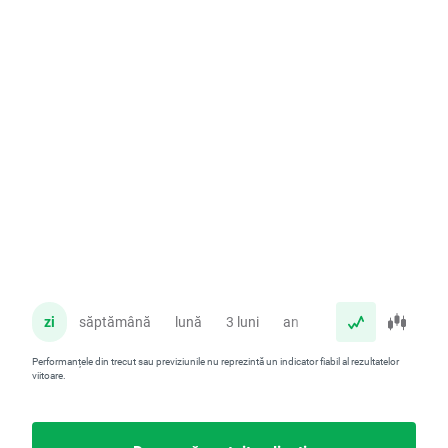
zi
săptămână
lună
3 luni
an
Performanțele din trecut sau previziunile nu reprezintă un indicator fiabil al rezultatelor
viitoare.