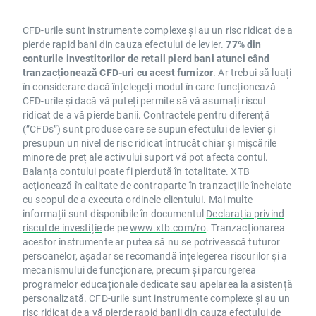
CFD-urile sunt instrumente complexe și au un risc ridicat de a
pierde rapid bani din cauza efectului de levier.
77% din
conturile investitorilor de retail pierd bani atunci când
tranzacționează CFD-uri cu acest furnizor
. Ar trebui să luați
în considerare dacă înțelegeți modul în care funcționează
CFD-urile și dacă vă puteți permite să vă asumați riscul
ridicat de a vă pierde banii. Contractele pentru diferență
(”CFDs”) sunt produse care se supun efectului de levier și
presupun un nivel de risc ridicat întrucât chiar și mișcările
minore de preț ale activului suport vă pot afecta contul.
Balanța contului poate fi pierdută în totalitate. XTB
acţionează în calitate de contraparte în tranzacţiile încheiate
cu scopul de a executa ordinele clientului. Mai multe
informații sunt disponibile în documentul
Declarația privind
riscul de investiție
de pe
www.xtb.com/ro
. Tranzacționarea
acestor instrumente ar putea să nu se potrivească tuturor
persoanelor, așadar se recomandă înțelegerea riscurilor și a
mecanismului de funcționare, precum și parcurgerea
programelor educaționale dedicate sau apelarea la asistență
personalizată. CFD-urile sunt instrumente complexe și au un
risc ridicat de a vă pierde rapid banii din cauza efectului de