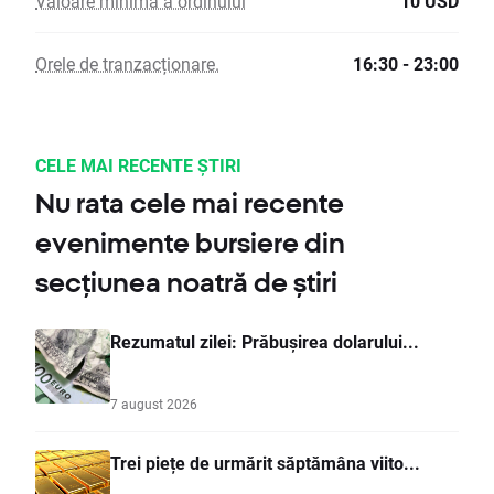
Valoare minimă a ordinului
10 USD
Orele de tranzacționare.
16:30 - 23:00
CELE MAI RECENTE ȘTIRI
Nu rata cele mai recente
evenimente bursiere din
secțiunea noatră de știri
Rezumatul zilei: Prăbușirea dolarului...
7 august 2026
Trei piețe de urmărit săptămâna viito...