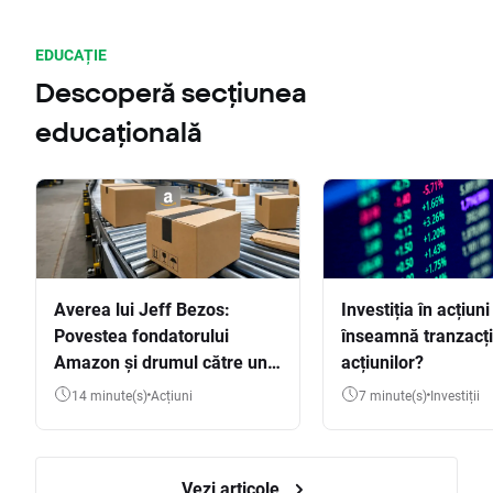
EDUCAȚIE
Descoperă secțiunea
educațională
Averea lui Jeff Bezos:
Investiția în acțiuni
Povestea fondatorului
înseamnă tranzacț
Amazon și drumul către una
acțiunilor?
dintre cele mai mari averi
14 minute(s)
Acțiuni
7 minute(s)
Investiții
din lume
Vezi articole