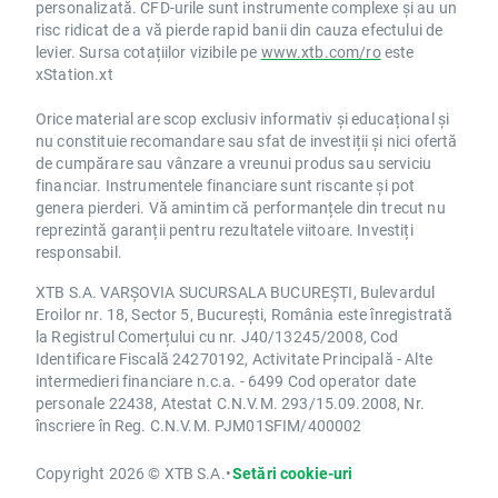
personalizată. CFD-urile sunt instrumente complexe și au un
risc ridicat de a vă pierde rapid banii din cauza efectului de
levier. Sursa cotațiilor vizibile pe
www.xtb.com/ro
este
xStation.xt
Orice material are scop exclusiv informativ și educațional și
nu constituie recomandare sau sfat de investiții și nici ofertă
de cumpărare sau vânzare a vreunui produs sau serviciu
financiar. Instrumentele financiare sunt riscante și pot
genera pierderi. Vă amintim că performanțele din trecut nu
reprezintă garanții pentru rezultatele viitoare. Investiți
responsabil.
XTB S.A. VARȘOVIA SUCURSALA BUCUREȘTI, Bulevardul
Eroilor nr. 18, Sector 5, București, România este înregistrată
la Registrul Comerțului cu nr. J40/13245/2008, Cod
Identificare Fiscală 24270192, Activitate Principală - Alte
intermedieri financiare n.c.a. - 6499 Cod operator date
personale 22438, Atestat C.N.V.M. 293/15.09.2008, Nr.
înscriere în Reg. C.N.V.M. PJM01SFIM/400002
Copyright 2026 © XTB S.A.
•
Setări cookie-uri