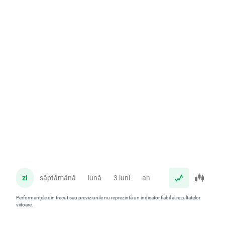
zi
săptămână
lună
3 luni
an
Performanțele din trecut sau previziunile nu reprezintă un indicator fiabil al rezultatelor
viitoare.