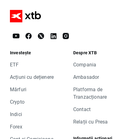
Investește
Despre XTB
ETF
Compania
Acțiuni cu dețienere
Ambasador
Mărfuri
Platforma de
Tranzacționare
Crypto
Contact
Indici
Relații cu Presa
Forex
Informații acționari
Cont și Comisioane