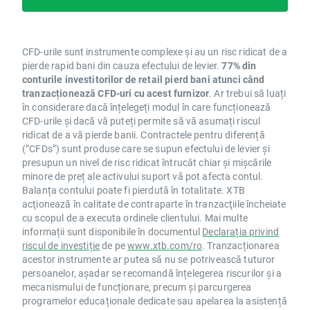
CFD-urile sunt instrumente complexe și au un risc ridicat de a
pierde rapid bani din cauza efectului de levier.
77% din
conturile investitorilor de retail pierd bani atunci când
tranzacționează CFD-uri cu acest furnizor
. Ar trebui să luați
în considerare dacă înțelegeți modul în care funcționează
CFD-urile și dacă vă puteți permite să vă asumați riscul
ridicat de a vă pierde banii. Contractele pentru diferență
(”CFDs”) sunt produse care se supun efectului de levier și
presupun un nivel de risc ridicat întrucât chiar și mișcările
minore de preț ale activului suport vă pot afecta contul.
Balanța contului poate fi pierdută în totalitate. XTB
acţionează în calitate de contraparte în tranzacţiile încheiate
cu scopul de a executa ordinele clientului. Mai multe
informații sunt disponibile în documentul
Declarația privind
riscul de investiție
de pe
www.xtb.com/ro
. Tranzacționarea
acestor instrumente ar putea să nu se potrivească tuturor
persoanelor, așadar se recomandă înțelegerea riscurilor și a
mecanismului de funcționare, precum și parcurgerea
programelor educaționale dedicate sau apelarea la asistență