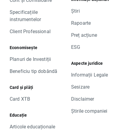
Știri
Specificațiile
instrumentelor
Rapoarte
Client Professional
Preț acțiune
ESG
Economisește
Planuri de Investiții
Aspecte juridice
Beneficiu tip dobândă
Informații Legale
Sesizare
Card și plăți
Card XTB
Disclaimer
Știrile companiei
Educație
Articole educaționale