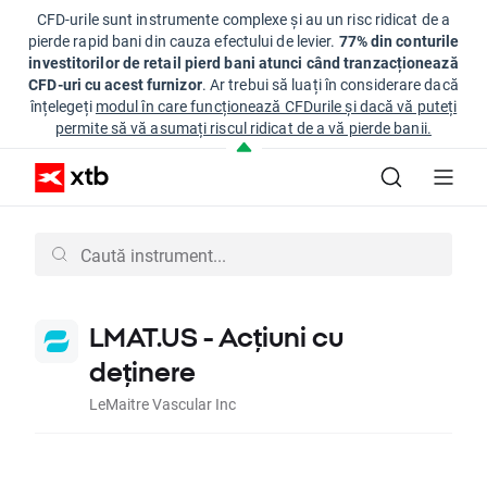
CFD-urile sunt instrumente complexe și au un risc ridicat de a
pierde rapid bani din cauza efectului de levier.
77% din conturile
investitorilor de retail pierd bani atunci când tranzacționează
CFD-uri cu acest furnizor
. Ar trebui să luați în considerare dacă
înțelegeți
modul în care funcționează CFDurile și dacă vă puteți
permite să vă asumați riscul ridicat de a vă pierde banii.
LMAT.US - Acțiuni cu
deținere
LeMaitre Vascular Inc