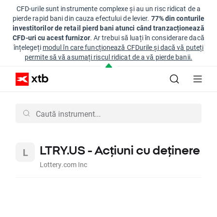
CFD-urile sunt instrumente complexe și au un risc ridicat de a
pierde rapid bani din cauza efectului de levier.
77% din conturile
investitorilor de retail pierd bani atunci când tranzacționează
CFD-uri cu acest furnizor
. Ar trebui să luați în considerare dacă
înțelegeți
modul în care funcționează CFDurile și dacă vă puteți
permite să vă asumați riscul ridicat de a vă pierde banii.
LTRY.US - Acțiuni cu deținere
Lottery.com Inc