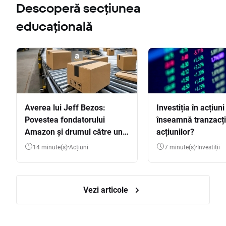
Descoperă secțiunea
educațională
Averea lui Jeff Bezos:
Investiția în acțiuni
Povestea fondatorului
înseamnă tranzacț
Amazon și drumul către una
acțiunilor?
dintre cele mai mari averi
14 minute(s)
Acțiuni
7 minute(s)
Investiții
din lume
Vezi articole