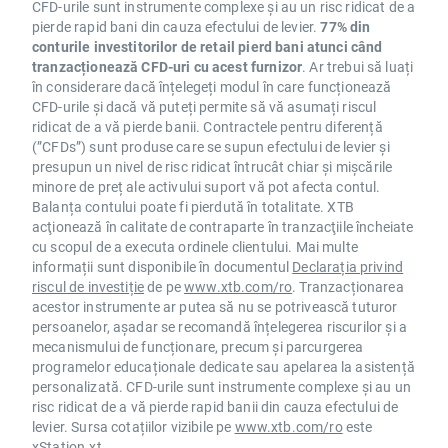
CFD-urile sunt instrumente complexe și au un risc ridicat de a
pierde rapid bani din cauza efectului de levier.
77% din
conturile investitorilor de retail pierd bani atunci când
tranzacționează CFD-uri cu acest furnizor
. Ar trebui să luați
în considerare dacă înțelegeți modul în care funcționează
CFD-urile și dacă vă puteți permite să vă asumați riscul
ridicat de a vă pierde banii. Contractele pentru diferență
(”CFDs”) sunt produse care se supun efectului de levier și
presupun un nivel de risc ridicat întrucât chiar și mișcările
minore de preț ale activului suport vă pot afecta contul.
Balanța contului poate fi pierdută în totalitate. XTB
acţionează în calitate de contraparte în tranzacţiile încheiate
cu scopul de a executa ordinele clientului. Mai multe
informații sunt disponibile în documentul
Declarația privind
riscul de investiție
de pe
www.xtb.com/ro
. Tranzacționarea
acestor instrumente ar putea să nu se potrivească tuturor
persoanelor, așadar se recomandă înțelegerea riscurilor și a
mecanismului de funcționare, precum și parcurgerea
programelor educaționale dedicate sau apelarea la asistență
personalizată. CFD-urile sunt instrumente complexe și au un
risc ridicat de a vă pierde rapid banii din cauza efectului de
levier. Sursa cotațiilor vizibile pe
www.xtb.com/ro
este
xStation.xt