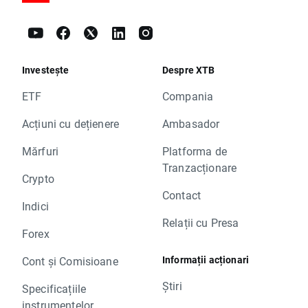
Investește
Despre XTB
ETF
Compania
Acțiuni cu dețienere
Ambasador
Mărfuri
Platforma de
Tranzacționare
Crypto
Contact
Indici
Relații cu Presa
Forex
Informații acționari
Cont și Comisioane
Știri
Specificațiile
instrumentelor