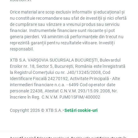
Orice material are scop exclusiv informativ și educațional și
nu constituie recomandare sau sfat de investiții și nici ofertă
de cumpărare sau vânzare a vreunui produs sau serviciu
financiar. Instrumentele financiare sunt riscante și pot
genera pierderi. Vă amintim că performanțele din trecut nu
reprezintă garanții pentru rezultatele viitoare. Investiți
responsabil.
XTB S.A. VARȘOVIA SUCURSALA BUCUREȘTI, Bulevardul
Eroilor nr. 18, Sector 5, București, România este înregistrată
la Registrul Comerțului cu nr. J40/13245/2008, Cod
Identificare Fiscală 24270192, Activitate Principală - Alte
intermedieri financiare n.c.a. - 6499 Cod operator date
personale 22438, Atestat C.N.V.M. 293/15.09.2008, Nr.
înscriere în Reg. C.N.V.M. PJM01SFIM/400002
Copyright 2026 © XTB S.A.
•
Setări cookie-uri