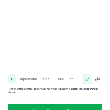
zi
săptămână
lună
3 luni
an
Performanțele din trecut sau previziunile nu reprezintă un indicator fiabil al rezultatelor
viitoare.