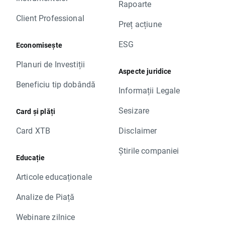
Rapoarte
Client Professional
Preț acțiune
ESG
Economisește
Planuri de Investiții
Aspecte juridice
Beneficiu tip dobândă
Informații Legale
Sesizare
Card și plăți
Card XTB
Disclaimer
Știrile companiei
Educație
Articole educaționale
Analize de Piață
Webinare zilnice