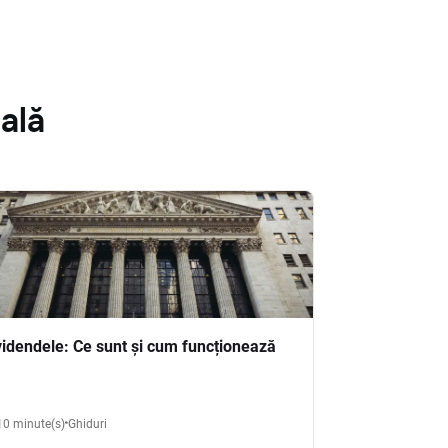
ală
videndele: Ce sunt și cum funcționează
10 minute(s)
Ghiduri