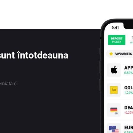
e sunt întotdeauna
emiată și