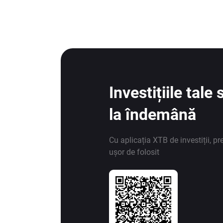
Investițiile tal
la îndemână
Cu aplicația XTB de investiții, pr
ușor de folosit