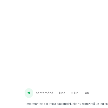
zi
săptămână
lună
3 luni
an
Performanțele din trecut sau previziunile nu reprezintă un indicator