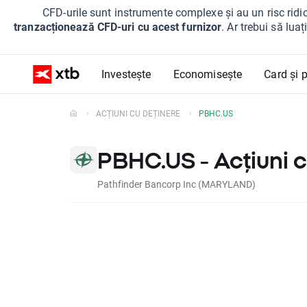
CFD-urile sunt instrumente complexe și au un risc ridic
tranzacționează CFD-uri cu acest furnizor
. Ar trebui să lua
Investește
Economisește
Card și p
ACȚIUNI CU DEȚINERE
PBHC.US
PBHC.US - Acțiuni c
Pathfinder Bancorp Inc (MARYLAND)