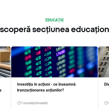
EDUCAȚIE
scoperă secțiunea educațion
Investiția în acțiuni - ce înseamnă
Di
a
tranzacționarea acțiunilor?
7 minute(s)
Investiții