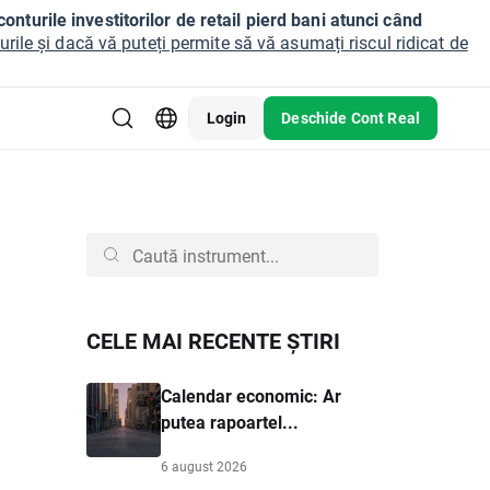
onturile investitorilor de retail pierd bani atunci când
ile și dacă vă puteți permite să vă asumați riscul ridicat de
Login
Deschide Cont Real
CELE MAI RECENTE ȘTIRI
Calendar economic: Ar
putea rapoartel...
6 august 2026