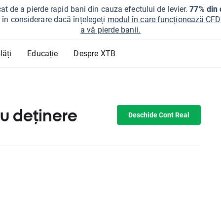
at de a pierde rapid bani din cauza efectului de levier.
77% din c
ți în considerare dacă înțelegeți
modul în care funcționează CFDur
a vă pierde banii.
lăți
Educație
Despre XTB
u deținere
Deschide Cont Real