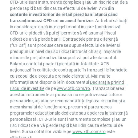
CFD-urile sunt instrumente complexe și au un risc ridicat de a
pierde rapid bani din cauza efectului de levier.
77% din
conturile investitorilor de retail pierd bani atunci când
tranzacționează CFD-uri cu acest furnizor
. Ar trebui să luați
în considerare dacă înțelegeți modul în care funcționează
CFD-urile și dacă vă puteți permite să vă asumați riscul
ridicat de a vă pierde banii. Contractele pentru diferență
(”CFDs”) sunt produse care se supun efectului de levier și
presupun un nivel de risc ridicat întrucât chiar și mișcările
minore de preț ale activului suport vă pot afecta contul.
Balanța contului poate fi pierdută în totalitate. XTB
acţionează în calitate de contraparte în tranzacţiile încheiate
cu scopul de a executa ordinele clientului. Mai multe
informații sunt disponibile în documentul
Declarația privind
riscul de investiție
de pe
www.xtb.com/ro
. Tranzacționarea
acestor instrumente ar putea să nu se potrivească tuturor
persoanelor, așadar se recomandă înțelegerea riscurilor și a
mecanismului de funcționare, precum și parcurgerea
programelor educaționale dedicate sau apelarea la asistență
personalizată. CFD-urile sunt instrumente complexe și au un
risc ridicat de a vă pierde rapid banii din cauza efectului de
levier. Sursa cotațiilor vizibile pe
www.xtb.com/ro
este
xStation.xt