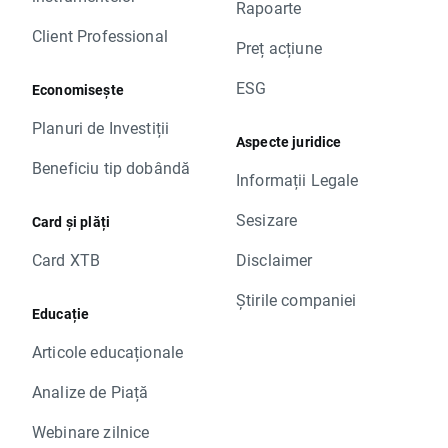
Rapoarte
Client Professional
Preț acțiune
ESG
Economisește
Planuri de Investiții
Aspecte juridice
Beneficiu tip dobândă
Informații Legale
Sesizare
Card și plăți
Card XTB
Disclaimer
Știrile companiei
Educație
Articole educaționale
Analize de Piață
Webinare zilnice