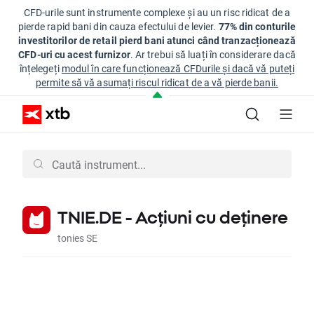
CFD-urile sunt instrumente complexe și au un risc ridicat de a
pierde rapid bani din cauza efectului de levier.
77% din conturile
investitorilor de retail pierd bani atunci când tranzacționează
CFD-uri cu acest furnizor
. Ar trebui să luați în considerare dacă
înțelegeți
modul în care funcționează CFDurile și dacă vă puteți
permite să vă asumați riscul ridicat de a vă pierde banii.
TNIE.DE - Acțiuni cu deținere
tonies SE