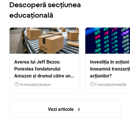
Descoperă secțiunea
educațională
Averea lui Jeff Bezos:
Investiția în acțiuni
Povestea fondatorului
înseamnă tranzacț
Amazon și drumul către una
acțiunilor?
dintre cele mai mari averi
14 minute(s)
Acțiuni
7 minute(s)
Investiții
din lume
Vezi articole