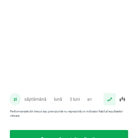
zi
săptămână
lună
3 luni
an
Performanțele din trecut sau previziunile nu reprezintă un indicator fiabil al rezultatelor
viitoare.