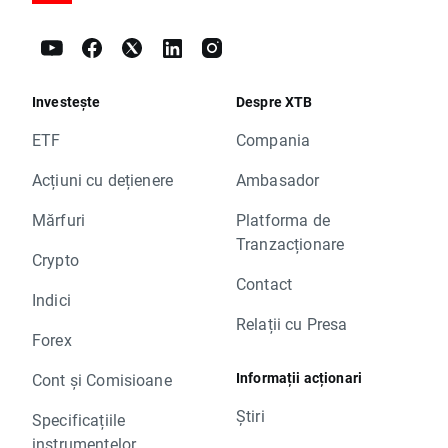
Investește
Despre XTB
ETF
Compania
Acțiuni cu dețienere
Ambasador
Mărfuri
Platforma de
Tranzacționare
Crypto
Contact
Indici
Relații cu Presa
Forex
Informații acționari
Cont și Comisioane
Știri
Specificațiile
instrumentelor