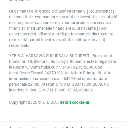
Orice material are scop exclusiv informativ și educațional și
nu constituie recomandare sau sfat de investiții și nici ofertă
de cumpărare sau vânzare a vreunui produs sau serviciu
financiar. Instrumentele financiare sunt riscante și pot
genera pierderi. Vă amintim că performanțele din trecut nu
reprezintă garanții pentru rezultatele viitoare. Investiți
responsabil.
XTB S.A. VARȘOVIA SUCURSALA BUCUREȘTI, Bulevardul
Eroilor nr. 18, Sector 5, București, România este înregistrată
la Registrul Comerțului cu nr. J40/13245/2008, Cod
Identificare Fiscală 24270192, Activitate Principală - Alte
intermedieri financiare n.c.a. - 6499 Cod operator date
personale 22438, Atestat C.N.V.M. 293/15.09.2008, Nr.
înscriere în Reg. C.N.V.M. PJM01SFIM/400002
Copyright 2026 © XTB S.A.
•
Setări cookie-uri