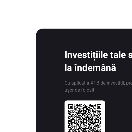
Investițiile tal
la îndemână
Cu aplicația XTB de investiții, pr
ușor de folosit