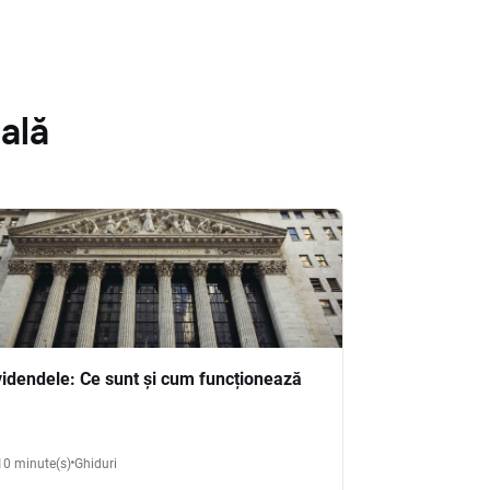
ală
videndele: Ce sunt și cum funcționează
10 minute(s)
Ghiduri