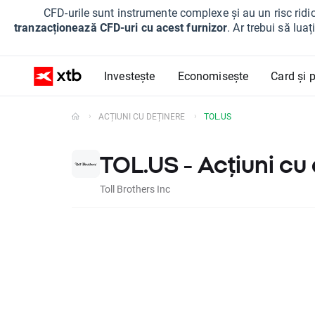
CFD-urile sunt instrumente complexe și au un risc ridic
tranzacționează CFD-uri cu acest furnizor
. Ar trebui să lua
Investește
Economisește
Card și p
ACȚIUNI CU DEȚINERE
TOL.US
TOL.US - Acțiuni cu
Toll Brothers Inc