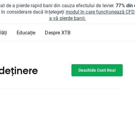
at de a pierde rapid bani din cauza efectului de levier.
77% din c
ți în considerare dacă înțelegeți
modul în care funcționează CFDur
a vă pierde banii.
lăți
Educație
Despre XTB
 deținere
Deschide Cont Real