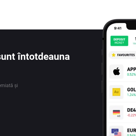
e sunt întotdeauna
emiată și