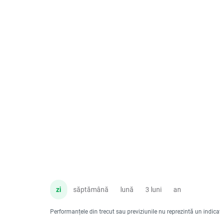
zi
săptămână
lună
3 luni
an
Performanțele din trecut sau previziunile nu reprezintă un indicator