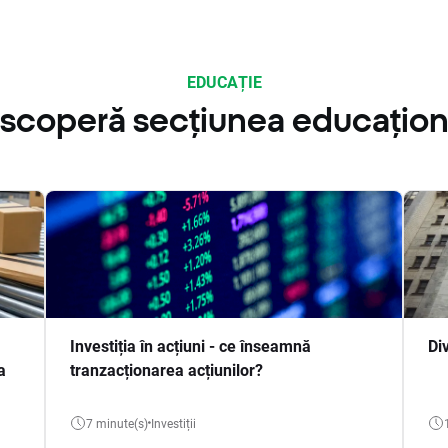
EDUCAȚIE
scoperă secțiunea educațion
Investiția în acțiuni - ce înseamnă
Di
a
tranzacționarea acțiunilor?
7 minute(s)
Investiții