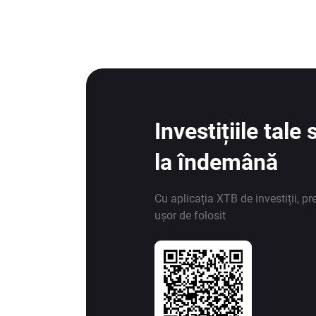
Investițiile tal
la îndemână
Cu aplicația XTB de investiții, pr
ușor de folosit