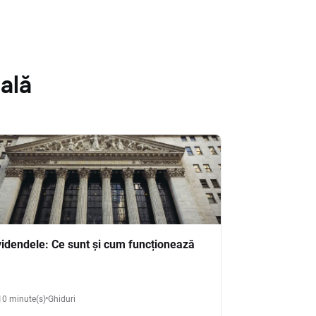
ală
videndele: Ce sunt și cum funcționează
10 minute(s)
Ghiduri