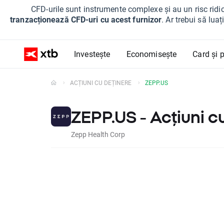
CFD-urile sunt instrumente complexe și au un risc ridic
tranzacționează CFD-uri cu acest furnizor
. Ar trebui să lua
Investește
Economisește
Card și p
ACȚIUNI CU DEȚINERE
ZEPP.US
ZEPP.US - Acțiuni c
Zepp Health Corp