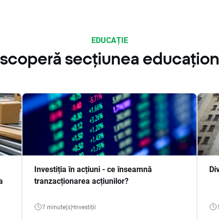
EDUCAȚIE
scoperă secțiunea educațion
Investiția în acțiuni - ce înseamnă
Di
a
tranzacționarea acțiunilor?
7 minute(s)
Investiții