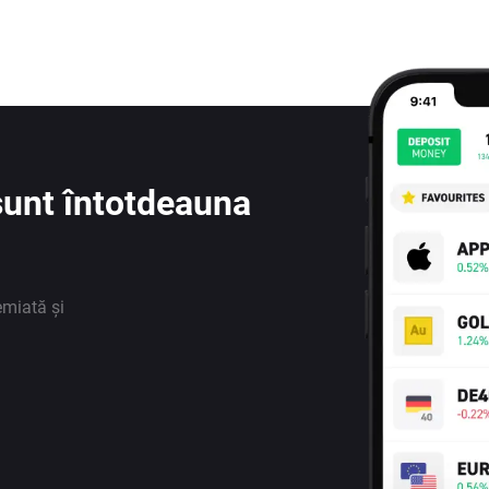
e sunt întotdeauna
emiată și