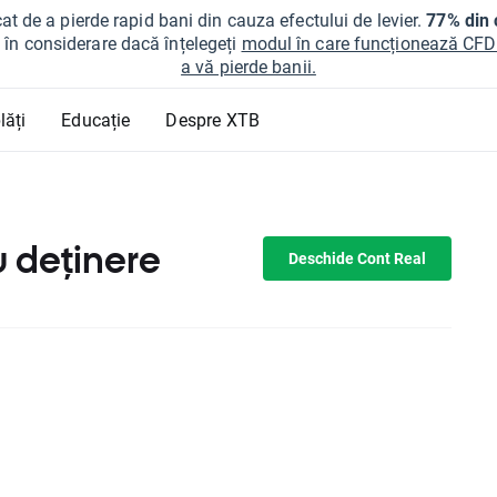
at de a pierde rapid bani din cauza efectului de levier.
77% din c
ți în considerare dacă înțelegeți
modul în care funcționează CFDur
a vă pierde banii.
lăți
Educație
Despre XTB
u deținere
Deschide Cont Real