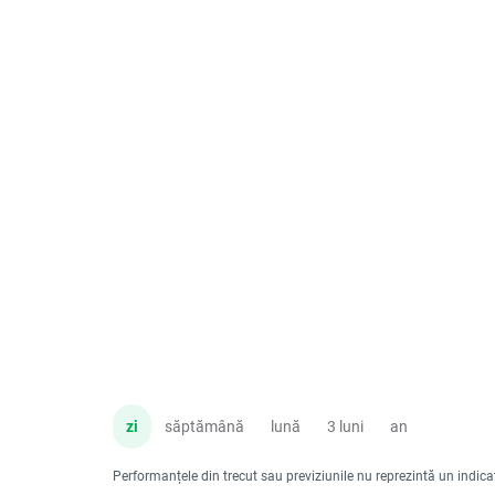
zi
săptămână
lună
3 luni
an
Performanțele din trecut sau previziunile nu reprezintă un indicator