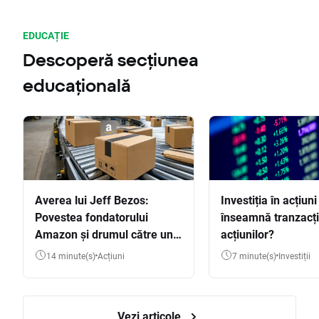
EDUCAȚIE
Descoperă secțiunea
educațională
Averea lui Jeff Bezos:
Investiția în acțiuni
Povestea fondatorului
înseamnă tranzacț
Amazon și drumul către una
acțiunilor?
dintre cele mai mari averi
14 minute(s)
Acțiuni
7 minute(s)
Investiții
din lume
Vezi articole