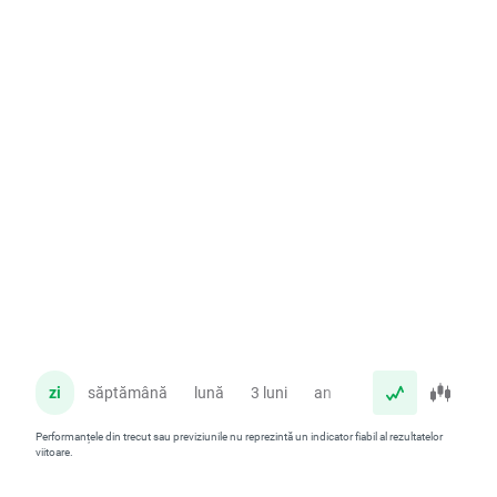
zi
săptămână
lună
3 luni
an
Performanțele din trecut sau previziunile nu reprezintă un indicator fiabil al rezultatelor
viitoare.