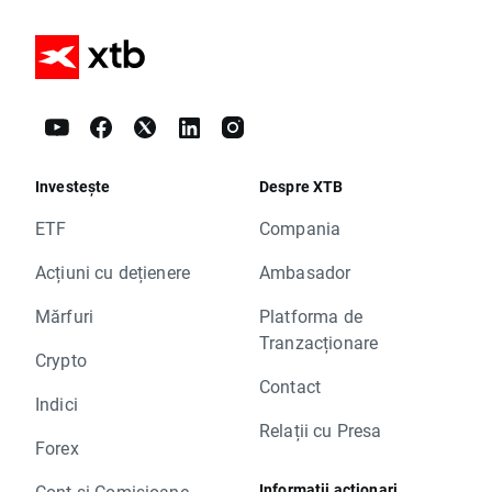
Investește
Despre XTB
ETF
Compania
Acțiuni cu dețienere
Ambasador
Mărfuri
Platforma de
Tranzacționare
Crypto
Contact
Indici
Relații cu Presa
Forex
Informații acționari
Cont și Comisioane