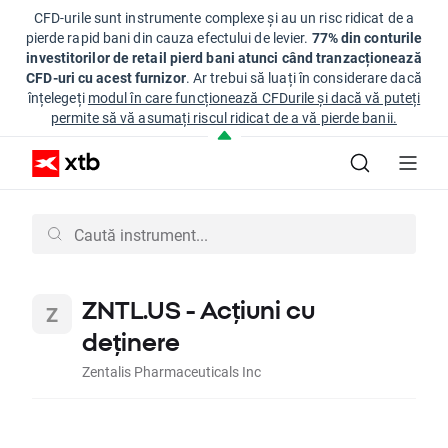
CFD-urile sunt instrumente complexe și au un risc ridicat de a
pierde rapid bani din cauza efectului de levier.
77% din conturile
investitorilor de retail pierd bani atunci când tranzacționează
CFD-uri cu acest furnizor
. Ar trebui să luați în considerare dacă
înțelegeți
modul în care funcționează CFDurile și dacă vă puteți
permite să vă asumați riscul ridicat de a vă pierde banii.
ZNTL.US - Acțiuni cu
deținere
Zentalis Pharmaceuticals Inc