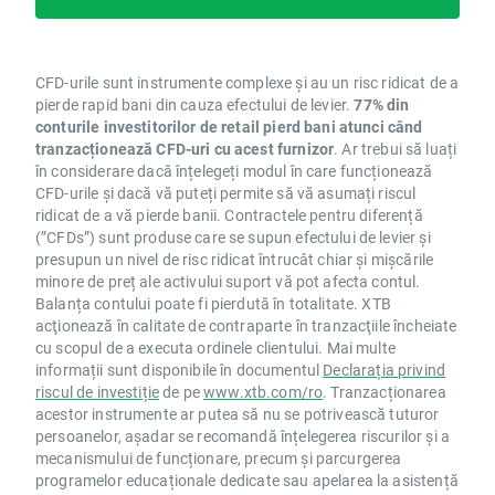
CFD-urile sunt instrumente complexe și au un risc ridicat de a
pierde rapid bani din cauza efectului de levier.
77% din
conturile investitorilor de retail pierd bani atunci când
tranzacționează CFD-uri cu acest furnizor
. Ar trebui să luați
în considerare dacă înțelegeți modul în care funcționează
CFD-urile și dacă vă puteți permite să vă asumați riscul
ridicat de a vă pierde banii. Contractele pentru diferență
(”CFDs”) sunt produse care se supun efectului de levier și
presupun un nivel de risc ridicat întrucât chiar și mișcările
minore de preț ale activului suport vă pot afecta contul.
Balanța contului poate fi pierdută în totalitate. XTB
acţionează în calitate de contraparte în tranzacţiile încheiate
cu scopul de a executa ordinele clientului. Mai multe
informații sunt disponibile în documentul
Declarația privind
riscul de investiție
de pe
www.xtb.com/ro
. Tranzacționarea
acestor instrumente ar putea să nu se potrivească tuturor
persoanelor, așadar se recomandă înțelegerea riscurilor și a
mecanismului de funcționare, precum și parcurgerea
programelor educaționale dedicate sau apelarea la asistență