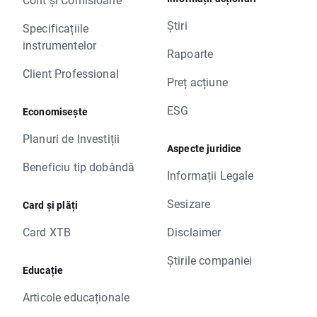
Știri
Specificațiile
instrumentelor
Rapoarte
Client Professional
Preț acțiune
ESG
Economisește
Planuri de Investiții
Aspecte juridice
Beneficiu tip dobândă
Informații Legale
Sesizare
Card și plăți
Card XTB
Disclaimer
Știrile companiei
Educație
Articole educaționale