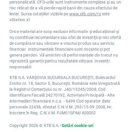
personalizată. CFD-urile sunt instrumente complexe și au un
risc ridicat de a vă pierde rapid banii din cauza efectului de
levier. Sursa cotațiilor vizibile pe
www.xtb.com/ro
este
xStation.xt
Orice material are scop exclusiv informativ și educațional și
nu constituie recomandare sau sfat de investiții și nici ofertă
de cumpărare sau vânzare a vreunui produs sau serviciu
financiar. Instrumentele financiare sunt riscante și pot
genera pierderi. Vă amintim că performanțele din trecut nu
reprezintă garanții pentru rezultatele viitoare. Investiți
responsabil.
XTB S.A. VARȘOVIA SUCURSALA BUCUREȘTI, Bulevardul
Eroilor nr. 18, Sector 5, București, România este înregistrată
la Registrul Comerțului cu nr. J40/13245/2008, Cod
Identificare Fiscală 24270192, Activitate Principală - Alte
intermedieri financiare n.c.a. - 6499 Cod operator date
personale 22438, Atestat C.N.V.M. 293/15.09.2008, Nr.
înscriere în Reg. C.N.V.M. PJM01SFIM/400002
Copyright 2026 © XTB S.A.
•
Setări cookie-uri