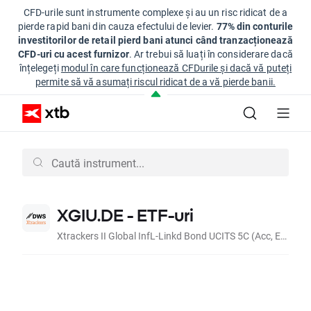
CFD-urile sunt instrumente complexe și au un risc ridicat de a
pierde rapid bani din cauza efectului de levier.
77% din conturile
investitorilor de retail pierd bani atunci când tranzacționează
CFD-uri cu acest furnizor
. Ar trebui să luați în considerare dacă
înțelegeți
modul în care funcționează CFDurile și dacă vă puteți
permite să vă asumați riscul ridicat de a vă pierde banii.
XGIU.DE - ETF-uri
Xtrackers II Global InfL-Linkd Bond UCITS 5C (Acc, EUR)