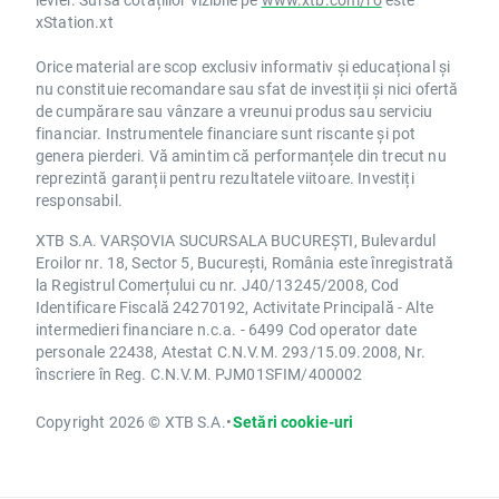
xStation.xt
Orice material are scop exclusiv informativ și educațional și
nu constituie recomandare sau sfat de investiții și nici ofertă
de cumpărare sau vânzare a vreunui produs sau serviciu
financiar. Instrumentele financiare sunt riscante și pot
genera pierderi. Vă amintim că performanțele din trecut nu
reprezintă garanții pentru rezultatele viitoare. Investiți
responsabil.
XTB S.A. VARȘOVIA SUCURSALA BUCUREȘTI, Bulevardul
Eroilor nr. 18, Sector 5, București, România este înregistrată
la Registrul Comerțului cu nr. J40/13245/2008, Cod
Identificare Fiscală 24270192, Activitate Principală - Alte
intermedieri financiare n.c.a. - 6499 Cod operator date
personale 22438, Atestat C.N.V.M. 293/15.09.2008, Nr.
înscriere în Reg. C.N.V.M. PJM01SFIM/400002
Copyright 2026 © XTB S.A.
•
Setări cookie-uri