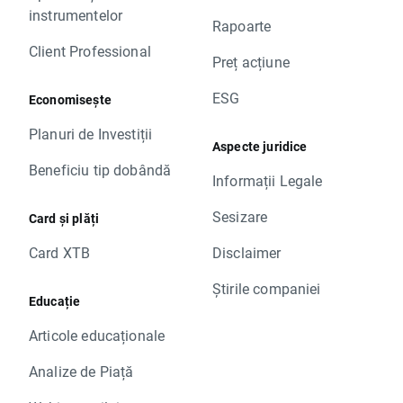
instrumentelor
Rapoarte
Client Professional
Preț acțiune
ESG
Economisește
Planuri de Investiții
Aspecte juridice
Beneficiu tip dobândă
Informații Legale
Sesizare
Card și plăți
Card XTB
Disclaimer
Știrile companiei
Educație
Articole educaționale
Analize de Piață