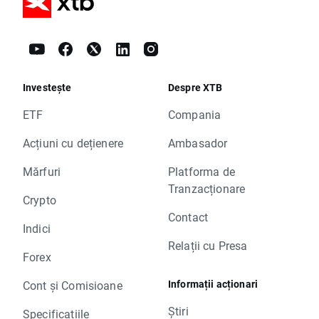
Investește
Despre XTB
ETF
Compania
Acțiuni cu dețienere
Ambasador
Mărfuri
Platforma de
Tranzacționare
Crypto
Contact
Indici
Relații cu Presa
Forex
Informații acționari
Cont și Comisioane
Știri
Specificațiile