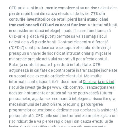
CFD-urile sunt instrumente complexe și au un risc ridicat de a
pierde rapid bani din cauza efectului de levier.
77% din
conturile investitorilor de retail pierd bani atunci când
tranzacționează CFD-uri cu acest furnizor
. Ar trebui să luați
în considerare dacă înțelegeți modul în care funcționează
CFD-urile și dacă vă puteți permite să vă asumați riscul
ridicat de a vă pierde banii. Contractele pentru diferență
(”CFDs”) sunt produse care se supun efectului de levier și
presupun un nivel de risc ridicat întrucât chiar și mișcările
minore de preț ale activului suport vă pot afecta contul.
Balanța contului poate fi pierdută în totalitate. XTB
acţionează în calitate de contraparte în tranzacţiile încheiate
cu scopul de a executa ordinele clientului. Mai multe
informații sunt disponibile în documentul
Declarația privind
riscul de investiție
de pe
www.xtb.com/ro
. Tranzacționarea
acestor instrumente ar putea să nu se potrivească tuturor
persoanelor, așadar se recomandă înțelegerea riscurilor și a
mecanismului de funcționare, precum și parcurgerea
programelor educaționale dedicate sau apelarea la asistență
personalizată. CFD-urile sunt instrumente complexe și au un
risc ridicat de a vă pierde rapid banii din cauza efectului de
levier. Sursa cotațiilor vizibile pe
www.xtb.com/ro
este