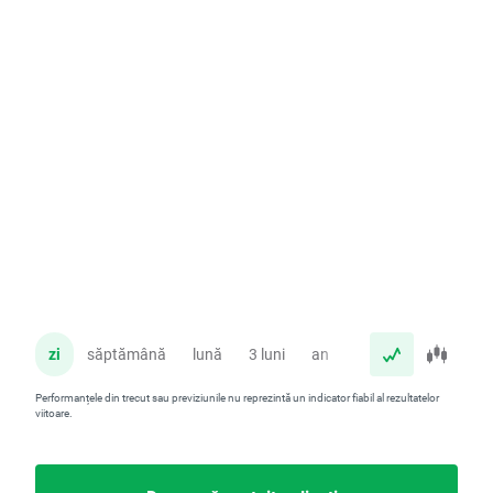
zi
săptămână
lună
3 luni
an
Performanțele din trecut sau previziunile nu reprezintă un indicator fiabil al rezultatelor
viitoare.