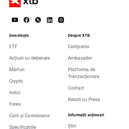
Investește
Despre XTB
ETF
Compania
Acțiuni cu dețienere
Ambasador
Mărfuri
Platforma de
Tranzacționare
Crypto
Contact
Indici
Relații cu Presa
Forex
Informații acționari
Cont și Comisioane
Știri
Specificațiile