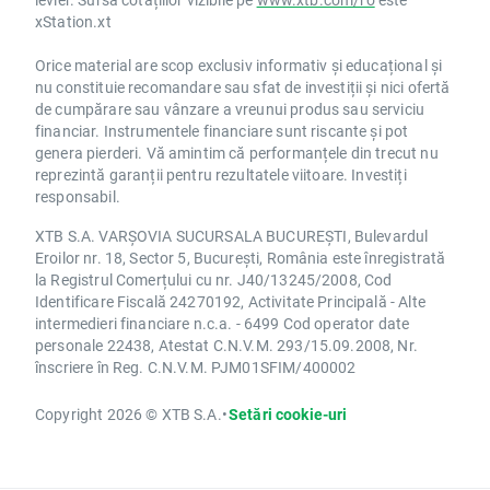
xStation.xt
Orice material are scop exclusiv informativ și educațional și
nu constituie recomandare sau sfat de investiții și nici ofertă
de cumpărare sau vânzare a vreunui produs sau serviciu
financiar. Instrumentele financiare sunt riscante și pot
genera pierderi. Vă amintim că performanțele din trecut nu
reprezintă garanții pentru rezultatele viitoare. Investiți
responsabil.
XTB S.A. VARȘOVIA SUCURSALA BUCUREȘTI, Bulevardul
Eroilor nr. 18, Sector 5, București, România este înregistrată
la Registrul Comerțului cu nr. J40/13245/2008, Cod
Identificare Fiscală 24270192, Activitate Principală - Alte
intermedieri financiare n.c.a. - 6499 Cod operator date
personale 22438, Atestat C.N.V.M. 293/15.09.2008, Nr.
înscriere în Reg. C.N.V.M. PJM01SFIM/400002
Copyright 2026 © XTB S.A.
•
Setări cookie-uri