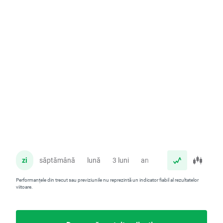
zi
săptămână
lună
3 luni
an
Performanțele din trecut sau previziunile nu reprezintă un indicator fiabil al rezultatelor
viitoare.