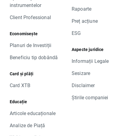
instrumentelor
Rapoarte
Client Professional
Preț acțiune
ESG
Economisește
Planuri de Investiții
Aspecte juridice
Beneficiu tip dobândă
Informații Legale
Sesizare
Card și plăți
Card XTB
Disclaimer
Știrile companiei
Educație
Articole educaționale
Analize de Piață