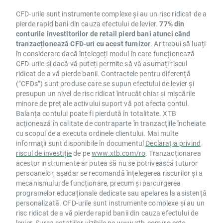
CFD-urile sunt instrumente complexe și au un risc ridicat de a
pierde rapid bani din cauza efectului de levier.
77% din
conturile investitorilor de retail pierd bani atunci când
tranzacționează CFD-uri cu acest furnizor
. Ar trebui să luați
în considerare dacă înțelegeți modul în care funcționează
CFD-urile și dacă vă puteți permite să vă asumați riscul
ridicat de a vă pierde banii. Contractele pentru diferență
(”CFDs”) sunt produse care se supun efectului de levier și
presupun un nivel de risc ridicat întrucât chiar și mișcările
minore de preț ale activului suport vă pot afecta contul.
Balanța contului poate fi pierdută în totalitate. XTB
acţionează în calitate de contraparte în tranzacţiile încheiate
cu scopul de a executa ordinele clientului. Mai multe
informații sunt disponibile în documentul
Declarația privind
riscul de investiție
de pe
www.xtb.com/ro
. Tranzacționarea
acestor instrumente ar putea să nu se potrivească tuturor
persoanelor, așadar se recomandă înțelegerea riscurilor și a
mecanismului de funcționare, precum și parcurgerea
programelor educaționale dedicate sau apelarea la asistență
personalizată. CFD-urile sunt instrumente complexe și au un
risc ridicat de a vă pierde rapid banii din cauza efectului de
levier. Sursa cotațiilor vizibile pe
www.xtb.com/ro
este