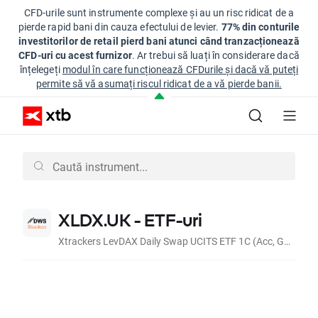
CFD-urile sunt instrumente complexe și au un risc ridicat de a
pierde rapid bani din cauza efectului de levier.
77% din conturile
investitorilor de retail pierd bani atunci când tranzacționează
CFD-uri cu acest furnizor
. Ar trebui să luați în considerare dacă
înțelegeți
modul în care funcționează CFDurile și dacă vă puteți
permite să vă asumați riscul ridicat de a vă pierde banii.
XLDX.UK - ETF-uri
Xtrackers LevDAX Daily Swap UCITS ETF 1C (Acc, GBp)