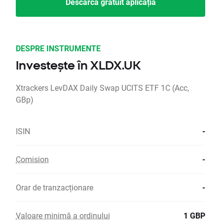
Descarcă gratuit aplicația
DESPRE INSTRUMENTE
Investește în XLDX.UK
Xtrackers LevDAX Daily Swap UCITS ETF 1C (Acc,
GBp)
ISIN
-
Comision
-
Orar de tranzacționare
-
Valoare minimă a ordinului
1 GBP