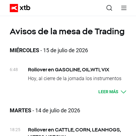
Avisos de la mesa de Trading
MIÉRCOLES
- 15 de julio de 2026
6:48
Rollover en GASOLINE, OIL.WTI, VIX
Hoy, al cierre de la jornada los instrumentos
subyacentes de GASOLINE, OIL.WTI Y VIX
LEER MÁS
cambiarán sus fechas de entrega. La
diferencia actual entre los precios de los
futuros con plazos de entrega consecutivos
MARTES
- 14 de julio de 2026
es:
- GASOLINE approx. -18.48 USD
18:25
Rollover en CATTLE, CORN, LEANHOGS,