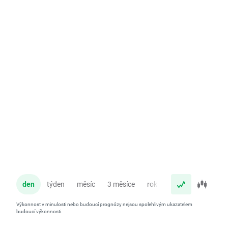
den
týden
měsíc
3 měsíce
rok
Výkonnost v minulosti nebo budoucí prognózy nejsou spolehlivým ukazatelem
budoucí výkonnosti.