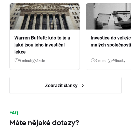
Warren Buffett: kdo to je a
Investice do velkýc
jaké jsou jeho investiční
malých společností
lekce
9 minut(y)
Akcie
9 minut(y)
Příručky
Zobrazit články
FAQ
Máte nějaké dotazy?