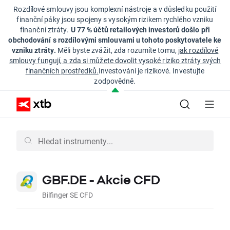
Rozdílové smlouvy jsou komplexní nástroje a v důsledku použití
finanční páky jsou spojeny s vysokým rizikem rychlého vzniku
finanční ztráty.
U 77 % účtů retailových investorů došlo při
obchodování s rozdílovými smlouvami u tohoto poskytovatele ke
vzniku ztráty.
Měli byste zvážit, zda rozumíte tomu,
jak rozdílové
smlouvy fungují, a zda si můžete dovolit vysoké riziko ztráty svých
finančních prostředků.
Investování je rizikové. Investujte
zodpovědně.
GBF.DE - Akcie CFD
Bilfinger SE CFD