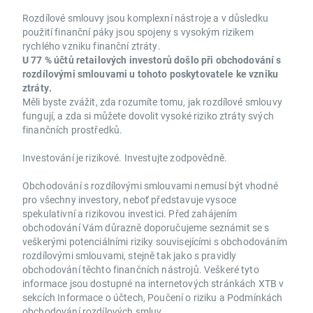
Rozdílové smlouvy jsou komplexní nástroje a v důsledku
použití finanční páky jsou spojeny s vysokým rizikem
rychlého vzniku finanční ztráty.
U 77 % účtů retailových investorů došlo při obchodování s
rozdílovými smlouvami u tohoto poskytovatele ke vzniku
ztráty.
Měli byste zvážit, zda rozumíte tomu, jak rozdílové smlouvy
fungují, a zda si můžete dovolit vysoké riziko ztráty svých
finančních prostředků.
Investování je rizikové. Investujte zodpovědně.
Obchodování s rozdílovými smlouvami nemusí být vhodné
pro všechny investory, neboť představuje vysoce
spekulativní a rizikovou investici. Před zahájením
obchodování Vám důrazně doporučujeme seznámit se s
veškerými potenciálními riziky souvisejícími s obchodováním
rozdílovými smlouvami, stejně tak jako s pravidly
obchodování těchto finančních nástrojů. Veškeré tyto
informace jsou dostupné na internetových stránkách XTB v
sekcích Informace o účtech, Poučení o riziku a Podmínkách
obchodování rozdílových smluv.