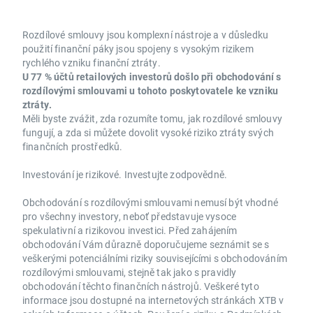
Rozdílové smlouvy jsou komplexní nástroje a v důsledku
použití finanční páky jsou spojeny s vysokým rizikem
rychlého vzniku finanční ztráty.
U 77 % účtů retailových investorů došlo při obchodování s
rozdílovými smlouvami u tohoto poskytovatele ke vzniku
ztráty.
Měli byste zvážit, zda rozumíte tomu, jak rozdílové smlouvy
fungují, a zda si můžete dovolit vysoké riziko ztráty svých
finančních prostředků.
Investování je rizikové. Investujte zodpovědně.
Obchodování s rozdílovými smlouvami nemusí být vhodné
pro všechny investory, neboť představuje vysoce
spekulativní a rizikovou investici. Před zahájením
obchodování Vám důrazně doporučujeme seznámit se s
veškerými potenciálními riziky souvisejícími s obchodováním
rozdílovými smlouvami, stejně tak jako s pravidly
obchodování těchto finančních nástrojů. Veškeré tyto
informace jsou dostupné na internetových stránkách XTB v