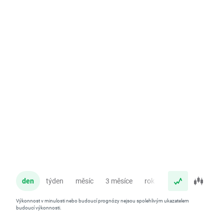
den
týden
měsíc
3 měsíce
rok
Výkonnost v minulosti nebo budoucí prognózy nejsou spolehlivým ukazatelem
budoucí výkonnosti.