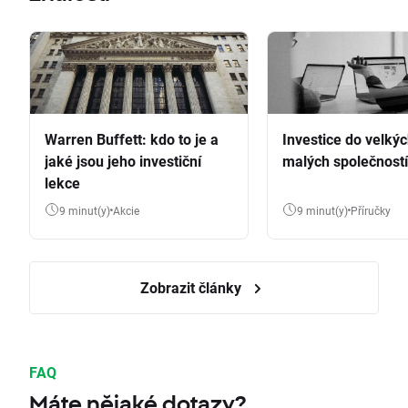
Warren Buffett: kdo to je a
Investice do velkýc
jaké jsou jeho investiční
malých společností
lekce
9 minut(y)
Akcie
9 minut(y)
Příručky
Zobrazit články
FAQ
Máte nějaké dotazy?