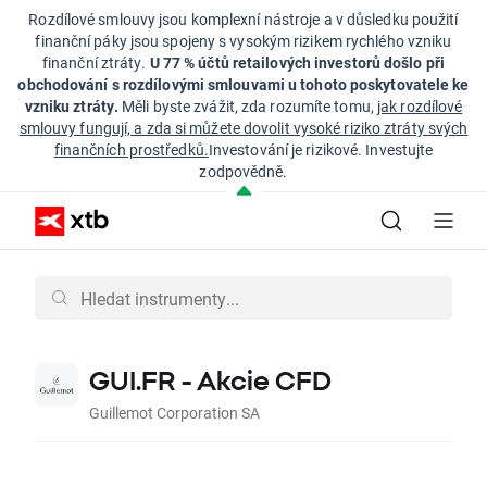
Rozdílové smlouvy jsou komplexní nástroje a v důsledku použití
finanční páky jsou spojeny s vysokým rizikem rychlého vzniku
finanční ztráty.
U 77 % účtů retailových investorů došlo při
obchodování s rozdílovými smlouvami u tohoto poskytovatele ke
vzniku ztráty.
Měli byste zvážit, zda rozumíte tomu,
jak rozdílové
smlouvy fungují, a zda si můžete dovolit vysoké riziko ztráty svých
finančních prostředků.
Investování je rizikové. Investujte
zodpovědně.
GUI.FR - Akcie CFD
Guillemot Corporation SA