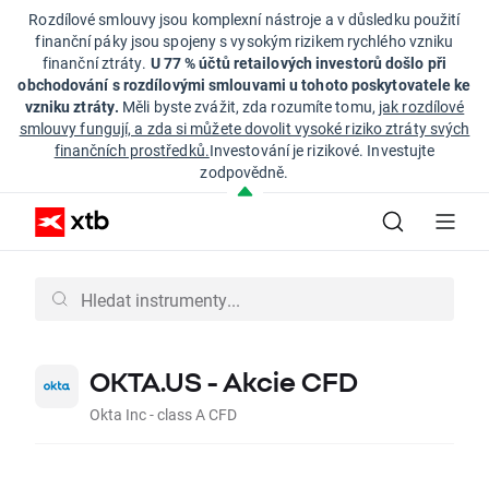
Rozdílové smlouvy jsou komplexní nástroje a v důsledku použití
finanční páky jsou spojeny s vysokým rizikem rychlého vzniku
finanční ztráty.
U 77 % účtů retailových investorů došlo při
obchodování s rozdílovými smlouvami u tohoto poskytovatele ke
vzniku ztráty.
Měli byste zvážit, zda rozumíte tomu,
jak rozdílové
smlouvy fungují, a zda si můžete dovolit vysoké riziko ztráty svých
finančních prostředků.
Investování je rizikové. Investujte
zodpovědně.
OKTA.US - Akcie CFD
Okta Inc - class A CFD