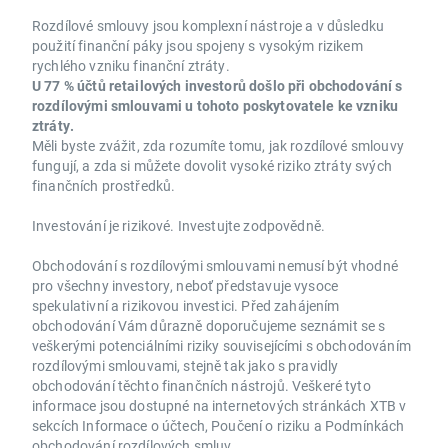
Rozdílové smlouvy jsou komplexní nástroje a v důsledku
použití finanční páky jsou spojeny s vysokým rizikem
rychlého vzniku finanční ztráty.
U 77 % účtů retailových investorů došlo při obchodování s
rozdílovými smlouvami u tohoto poskytovatele ke vzniku
ztráty.
Měli byste zvážit, zda rozumíte tomu, jak rozdílové smlouvy
fungují, a zda si můžete dovolit vysoké riziko ztráty svých
finančních prostředků.
Investování je rizikové. Investujte zodpovědně.
Obchodování s rozdílovými smlouvami nemusí být vhodné
pro všechny investory, neboť představuje vysoce
spekulativní a rizikovou investici. Před zahájením
obchodování Vám důrazně doporučujeme seznámit se s
veškerými potenciálními riziky souvisejícími s obchodováním
rozdílovými smlouvami, stejně tak jako s pravidly
obchodování těchto finančních nástrojů. Veškeré tyto
informace jsou dostupné na internetových stránkách XTB v
sekcích Informace o účtech, Poučení o riziku a Podmínkách
obchodování rozdílových smluv.