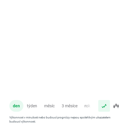
den
týden
měsíc
3 měsíce
rok
Výkonnost v minulosti nebo budoucí prognózy nejsou spolehlivým ukazatelem
budoucí výkonnosti.