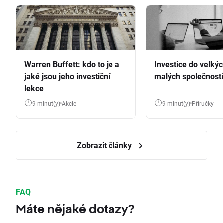
Warren Buffett: kdo to je a
Investice do velkýc
jaké jsou jeho investiční
malých společností
lekce
9 minut(y)
Akcie
9 minut(y)
Příručky
Zobrazit články
FAQ
Máte nějaké dotazy?