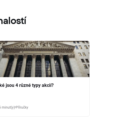
alostí
ké jsou 4 různé typy akcií?
5 minut(y)
Příručky