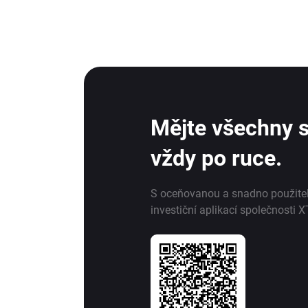
Mějte všechny s
vždy po ruce.
S oceňovanou a snadno použite
investiční aplikací společnosti X