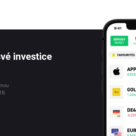
vé investice
lnou
TB.