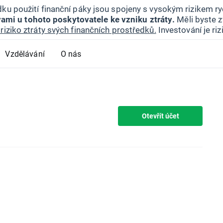
ku použití finanční páky jsou spojeny s vysokým rizikem ryc
ami u tohoto poskytovatele ke vzniku ztráty.
Měli byste z
riziko ztráty svých finančních prostředků.
Investování je ri
Vzdělávání
O nás
Otevřít účet