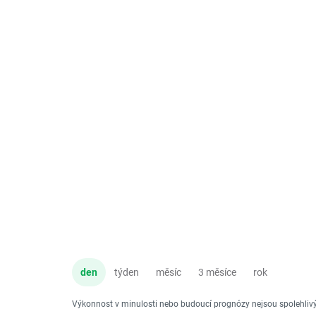
den
týden
měsíc
3 měsíce
rok
Výkonnost v minulosti nebo budoucí prognózy nejsou spolehli