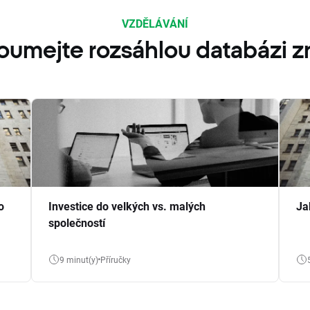
VZDĚLÁVÁNÍ
oumejte rozsáhlou databázi zn
o
Investice do velkých vs. malých
Ja
společností
9 minut(y)
Příručky