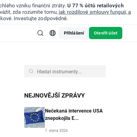
hlého vzniku finanční ztráty.
U 77 % účtů retailových
vážit, zda rozumíte tomu,
jak rozdílové smlouvy fungují, a
zikové. Investujte zodpovědně.
Přihlášení
Otevřít účet
NEJNOVĚJŠÍ ZPRÁVY
Nečekaná intervence USA
znepokojila E...
7. srpna 2026