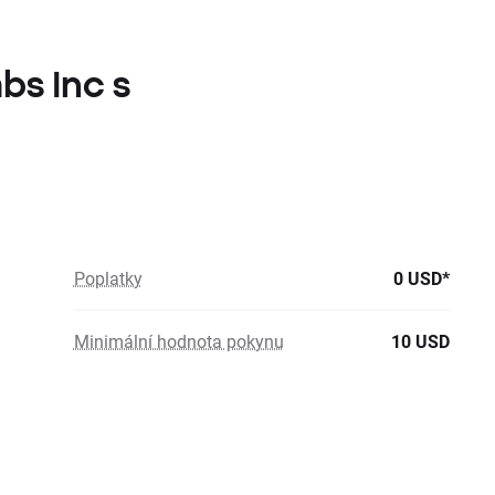
bs Inc s
Poplatky
0 USD*
Minimální hodnota pokynu
10 USD