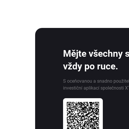
Mějte všechny s
vždy po ruce.
S oceňovanou a snadno použite
investiční aplikací společnosti X