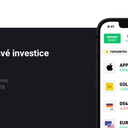
vé investice
lnou
TB.