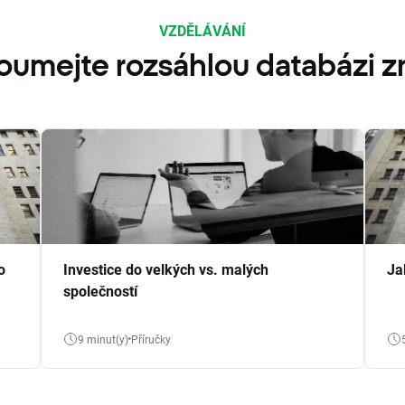
VZDĚLÁVÁNÍ
oumejte rozsáhlou databázi zn
o
Investice do velkých vs. malých
Ja
společností
9 minut(y)
Příručky