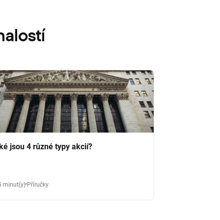
alostí
ké jsou 4 různé typy akcií?
5 minut(y)
Příručky