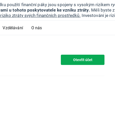
ku použití finanční páky jsou spojeny s vysokým rizikem ryc
ami u tohoto poskytovatele ke vzniku ztráty.
Měli byste z
riziko ztráty svých finančních prostředků.
Investování je ri
Vzdělávání
O nás
Otevřít účet