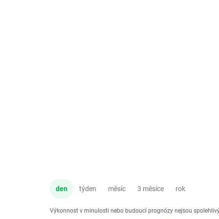
den
týden
měsíc
3 měsíce
rok
Výkonnost v minulosti nebo budoucí prognózy nejsou spolehli