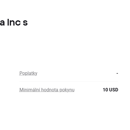
a Inc s
Poplatky
-
Minimální hodnota pokynu
10 USD