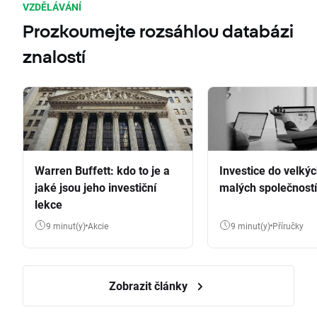
VZDĚLÁVÁNÍ
Prozkoumejte rozsáhlou databázi
znalostí
Warren Buffett: kdo to je a
Investice do velkýc
jaké jsou jeho investiční
malých společností
lekce
9 minut(y)
Akcie
9 minut(y)
Příručky
Zobrazit články