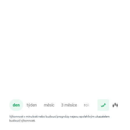
den
týden
měsíc
3 měsíce
rok
Výkonnost v minulosti nebo budoucí prognózy nejsou spolehlivým ukazatelem
budoucí výkonnosti.