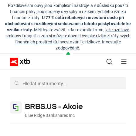
Rozdílové smlouvy jsou komplexní nástroje a v důsledku použití
finanční páky jsou spojeny s vysokým rizikem rychlého vzniku
finanční ztráty.
U 77 % účtů retailových investorů došlo při
obchodování s rozdílovými smlouvami u tohoto poskytovatele ke
vzniku ztráty.
Měli byste zvážit, zda rozumíte tomu,
jak rozdílové
smlouvy fungují, a zda si můžete dovolit vysoké riziko ztráty svých
finančních prostředků.
Investování je rizikové. Investujte
zodpovědně.
BRBS.US - Akcie
Blue Ridge Bankshares Inc