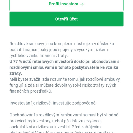
Profil investora
Otevřít účet
Rozdílové smlouvy jsou komplexní nástroje a v důsledku
použití finanční páky jsou spojeny s vysokým rizikem
rychlého vzniku finanční ztráty.
U 77 % účtů retailových investorů došlo při obchodování s
rozdílovými smlouvami u tohoto poskytovatele ke vzniku
ztráty.
Měli byste zvážit, zda rozumíte tomu, jak rozdílové smlouvy
fungují, a zda si můžete dovolit vysoké riziko ztráty svých
finančních prostředků.
Investování je rizikové. Investujte zodpovědně.
Obchodování s rozdílovými smlouvami nemusí být vhodné
pro všechny investory, neboť představuje vysoce
spekulativní a rizikovou investici. Před zahájením
obchodování Vám důrazně doporučujeme seznámit se s