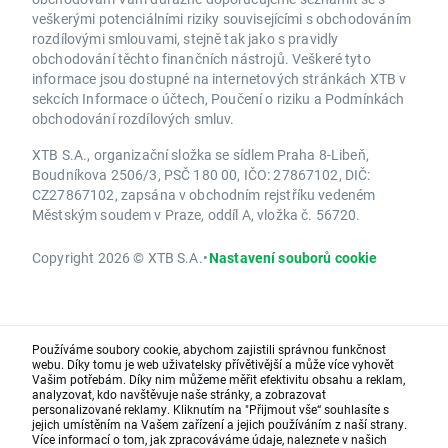
veškerými potenciálními riziky souvisejícími s obchodováním
rozdílovými smlouvami, stejně tak jako s pravidly
obchodování těchto finančních nástrojů. Veškeré tyto
informace jsou dostupné na internetových stránkách XTB v
sekcích Informace o účtech, Poučení o riziku a Podmínkách
obchodování rozdílových smluv.
XTB S.A., organizační složka se sídlem Praha 8-Libeň,
Boudníkova 2506/3, PSČ 180 00, IČO: 27867102, DIČ:
CZ27867102, zapsána v obchodním rejstříku vedeném
Městským soudem v Praze, oddíl A, vložka č. 56720.
Copyright 2026 © XTB S.A.
•
Nastavení souborů cookie
Používáme soubory cookie, abychom zajistili správnou funkčnost
webu. Díky tomu je web uživatelsky přívětivější a může více vyhovět
Vašim potřebám. Díky nim můžeme měřit efektivitu obsahu a reklam,
analyzovat, kdo navštěvuje naše stránky, a zobrazovat
personalizované reklamy. Kliknutím na "Přijmout vše“ souhlasíte s
jejich umístěním na Vašem zařízení a jejich používáním z naší strany.
Více informací o tom, jak zpracováváme údaje, naleznete v našich