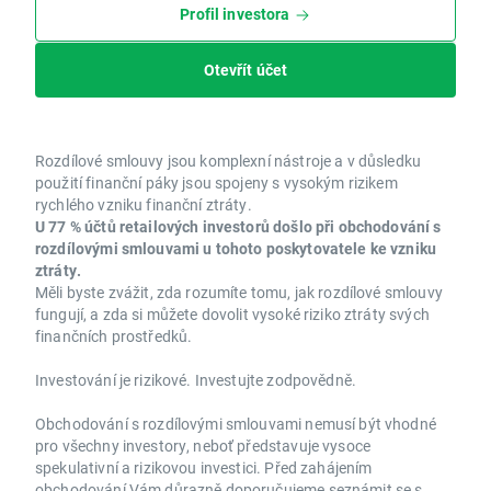
Profil investora
Otevřít účet
Rozdílové smlouvy jsou komplexní nástroje a v důsledku
použití finanční páky jsou spojeny s vysokým rizikem
rychlého vzniku finanční ztráty.
U 77 % účtů retailových investorů došlo při obchodování s
rozdílovými smlouvami u tohoto poskytovatele ke vzniku
ztráty.
Měli byste zvážit, zda rozumíte tomu, jak rozdílové smlouvy
fungují, a zda si můžete dovolit vysoké riziko ztráty svých
finančních prostředků.
Investování je rizikové. Investujte zodpovědně.
Obchodování s rozdílovými smlouvami nemusí být vhodné
pro všechny investory, neboť představuje vysoce
spekulativní a rizikovou investici. Před zahájením
obchodování Vám důrazně doporučujeme seznámit se s