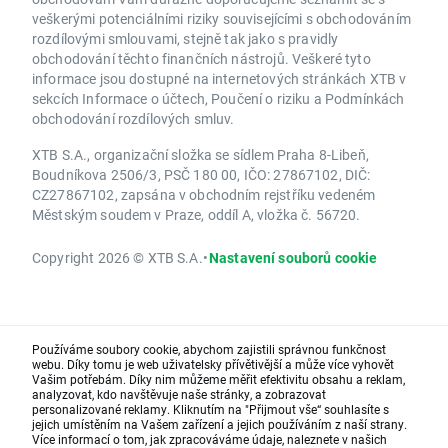
veškerými potenciálními riziky souvisejícími s obchodováním
rozdílovými smlouvami, stejně tak jako s pravidly
obchodování těchto finančních nástrojů. Veškeré tyto
informace jsou dostupné na internetových stránkách XTB v
sekcích Informace o účtech, Poučení o riziku a Podmínkách
obchodování rozdílových smluv.
XTB S.A., organizační složka se sídlem Praha 8-Libeň,
Boudníkova 2506/3, PSČ 180 00, IČO: 27867102, DIČ:
CZ27867102, zapsána v obchodním rejstříku vedeném
Městským soudem v Praze, oddíl A, vložka č. 56720.
Copyright 2026 © XTB S.A.
•
Nastavení souborů cookie
Používáme soubory cookie, abychom zajistili správnou funkčnost
webu. Díky tomu je web uživatelsky přívětivější a může více vyhovět
Vašim potřebám. Díky nim můžeme měřit efektivitu obsahu a reklam,
analyzovat, kdo navštěvuje naše stránky, a zobrazovat
personalizované reklamy. Kliknutím na "Přijmout vše“ souhlasíte s
jejich umístěním na Vašem zařízení a jejich používáním z naší strany.
Více informací o tom, jak zpracováváme údaje, naleznete v našich