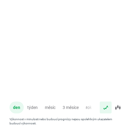
den
týden
měsíc
3 měsíce
rok
Výkonnost v minulosti nebo budoucí prognózy nejsou spolehlivým ukazatelem
budoucí výkonnosti.