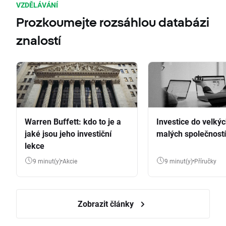
VZDĚLÁVÁNÍ
Prozkoumejte rozsáhlou databázi
znalostí
Warren Buffett: kdo to je a
Investice do velkýc
jaké jsou jeho investiční
malých společností
lekce
9 minut(y)
Akcie
9 minut(y)
Příručky
Zobrazit články