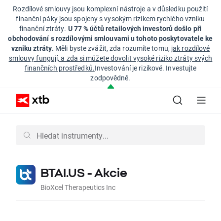
Rozdílové smlouvy jsou komplexní nástroje a v důsledku použití
finanční páky jsou spojeny s vysokým rizikem rychlého vzniku
finanční ztráty.
U 77 % účtů retailových investorů došlo při
obchodování s rozdílovými smlouvami u tohoto poskytovatele ke
vzniku ztráty.
Měli byste zvážit, zda rozumíte tomu,
jak rozdílové
smlouvy fungují, a zda si můžete dovolit vysoké riziko ztráty svých
finančních prostředků.
Investování je rizikové. Investujte
zodpovědně.
BTAI.US - Akcie
BioXcel Therapeutics Inc