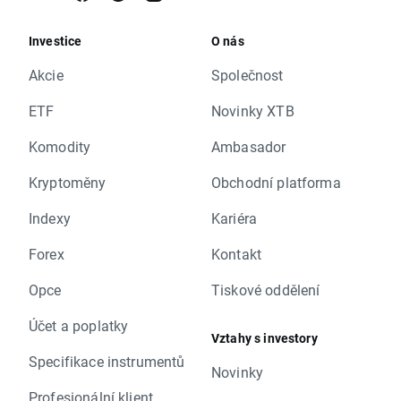
Investice
O nás
Akcie
Společnost
ETF
Novinky XTB
Komodity
Ambasador
Kryptoměny
Obchodní platforma
Indexy
Kariéra
Forex
Kontakt
Opce
Tiskové oddělení
Účet a poplatky
Vztahy s investory
Specifikace instrumentů
Novinky
Profesionální klient