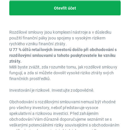
Otevřít účet
Rozdílové smlouvy jsou komplexní nástroje a v důsledku
použití finanční páky jsou spojeny s vysokým rizikem
rychlého vzniku finanční ztráty.
U 77 % účtů retailových investorů došlo při obchodování s
rozdílovými smlouvami u tohoto poskytovatele ke vzniku
ztráty.
Měli byste zvážit, zda rozumíte tomu, jak rozdílové smlouvy
fungují, a zda si můžete dovolit vysoké riziko ztráty svých
finančních prostředků.
Investování je rizikové. Investujte zodpovědně.
Obchodování s rozdílovými smlouvami nemusí být vhodné
pro všechny investory, neboť představuje vysoce
spekulativní a rizikovou investici. Před zahájením
obchodování Vám důrazně doporučujeme seznámit se s
veškerými potenciálními riziky souvisejícími s obchodováním