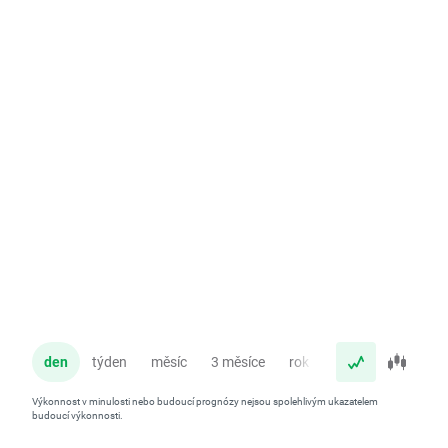
den
týden
měsíc
3 měsíce
rok
Výkonnost v minulosti nebo budoucí prognózy nejsou spolehlivým ukazatelem
budoucí výkonnosti.