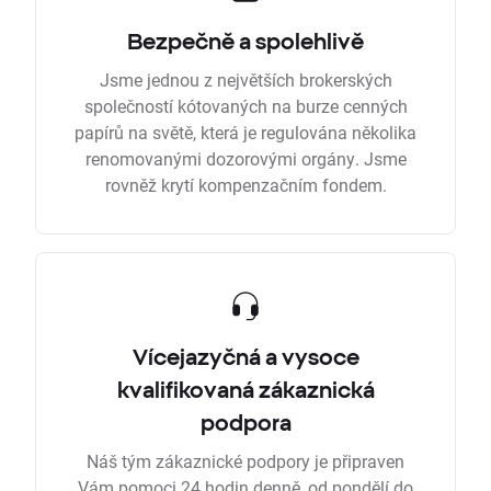
Bezpečně a spolehlivě
Jsme jednou z největších brokerských
společností kótovaných na burze cenných
papírů na světě, která je regulována několika
renomovanými dozorovými orgány. Jsme
rovněž krytí kompenzačním fondem.
Vícejazyčná a vysoce
kvalifikovaná zákaznická
podpora
Náš tým zákaznické podpory je připraven
Vám pomoci 24 hodin denně, od pondělí do