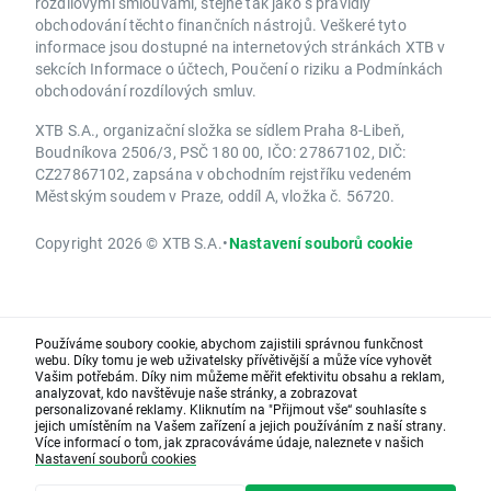
rozdílovými smlouvami, stejně tak jako s pravidly
obchodování těchto finančních nástrojů. Veškeré tyto
informace jsou dostupné na internetových stránkách XTB v
sekcích Informace o účtech, Poučení o riziku a Podmínkách
obchodování rozdílových smluv.
XTB S.A., organizační složka se sídlem Praha 8-Libeň,
Boudníkova 2506/3, PSČ 180 00, IČO: 27867102, DIČ:
CZ27867102, zapsána v obchodním rejstříku vedeném
Městským soudem v Praze, oddíl A, vložka č. 56720.
Copyright 2026 © XTB S.A.
•
Nastavení souborů cookie
Používáme soubory cookie, abychom zajistili správnou funkčnost
webu. Díky tomu je web uživatelsky přívětivější a může více vyhovět
Vašim potřebám. Díky nim můžeme měřit efektivitu obsahu a reklam,
analyzovat, kdo navštěvuje naše stránky, a zobrazovat
personalizované reklamy. Kliknutím na "Přijmout vše“ souhlasíte s
jejich umístěním na Vašem zařízení a jejich používáním z naší strany.
Více informací o tom, jak zpracováváme údaje, naleznete v našich
Nastavení souborů cookies