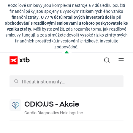
Rozdílové smlouvy jsou komplexní nástroje a v důsledku použití
finanční páky jsou spojeny s vysokým rizikem rychlého vzniku
finanční ztráty.
U 77 % účtů retailových investorů došlo při
obchodování s rozdílovými smlouvami u tohoto poskytovatele ke
vzniku ztráty.
Měli byste zvážit, zda rozumíte tomu,
jak rozdílové
smlouvy fungují, a zda si můžete dovolit vysoké riziko ztráty svých
finančních prostředků.
Investování je rizikové. Investujte
zodpovědně.
CDIO.US - Akcie
Cardio Diagnostics Holdings Inc