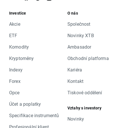
Investice
O nás
Akcie
Společnost
ETF
Novinky XTB
Komodity
Ambasador
Kryptoměny
Obchodní platforma
Indexy
Kariéra
Forex
Kontakt
Opce
Tiskové oddělení
Účet a poplatky
Vztahy s investory
Specifikace instrumentů
Novinky
Profesionální klient