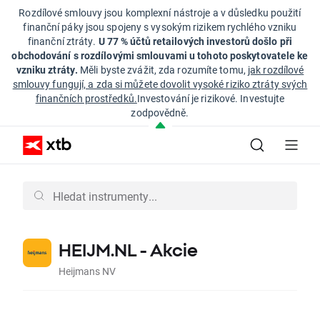
Rozdílové smlouvy jsou komplexní nástroje a v důsledku použití
finanční páky jsou spojeny s vysokým rizikem rychlého vzniku
finanční ztráty.
U 77 % účtů retailových investorů došlo při
obchodování s rozdílovými smlouvami u tohoto poskytovatele ke
vzniku ztráty.
Měli byste zvážit, zda rozumíte tomu,
jak rozdílové
smlouvy fungují, a zda si můžete dovolit vysoké riziko ztráty svých
finančních prostředků.
Investování je rizikové. Investujte
zodpovědně.
HEIJM.NL - Akcie
Heijmans NV