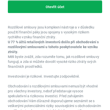
Otevřít účet
Rozdílové smlouvy jsou komplexní nástroje a v důsledku
použití finanční páky jsou spojeny s vysokým rizikem
rychlého vzniku finanční ztráty.
U 77 % účtů retailových investorů došlo při obchodování s
rozdílovými smlouvami u tohoto poskytovatele ke vzniku
ztráty.
Měli byste zvážit, zda rozumíte tomu, jak rozdílové smlouvy
fungují, a zda si můžete dovolit vysoké riziko ztráty svých
finančních prostředků.
Investování je rizikové. Investujte zodpovědně.
Obchodování s rozdílovými smlouvami nemusí být vhodné
pro všechny investory, neboť představuje vysoce
spekulativní a rizikovou investici. Před zahájením
obchodování Vám důrazně doporučujeme seznámit se s
veškerými potenciálními riziky souvisejícími s obchodováním