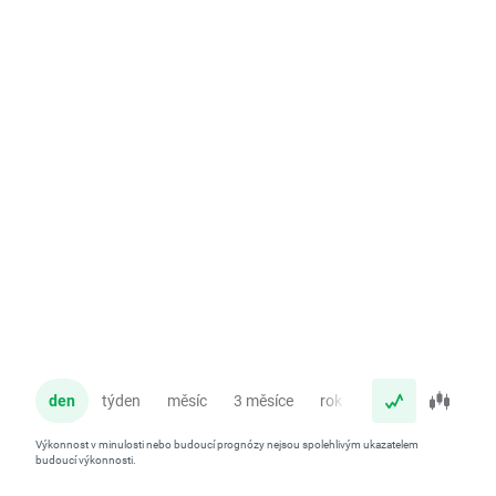
den
týden
měsíc
3 měsíce
rok
Výkonnost v minulosti nebo budoucí prognózy nejsou spolehlivým ukazatelem
budoucí výkonnosti.