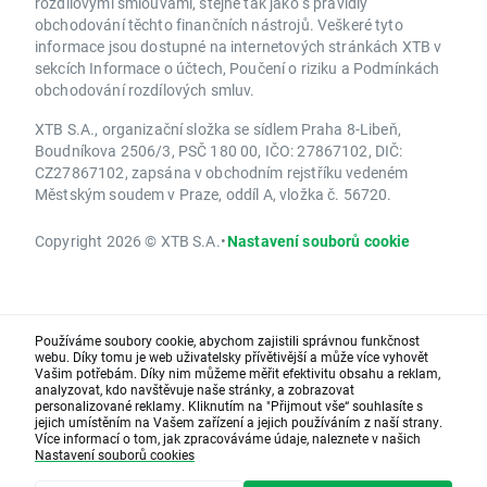
rozdílovými smlouvami, stejně tak jako s pravidly
obchodování těchto finančních nástrojů. Veškeré tyto
informace jsou dostupné na internetových stránkách XTB v
sekcích Informace o účtech, Poučení o riziku a Podmínkách
obchodování rozdílových smluv.
XTB S.A., organizační složka se sídlem Praha 8-Libeň,
Boudníkova 2506/3, PSČ 180 00, IČO: 27867102, DIČ:
CZ27867102, zapsána v obchodním rejstříku vedeném
Městským soudem v Praze, oddíl A, vložka č. 56720.
Copyright 2026 © XTB S.A.
•
Nastavení souborů cookie
Používáme soubory cookie, abychom zajistili správnou funkčnost
webu. Díky tomu je web uživatelsky přívětivější a může více vyhovět
Vašim potřebám. Díky nim můžeme měřit efektivitu obsahu a reklam,
analyzovat, kdo navštěvuje naše stránky, a zobrazovat
personalizované reklamy. Kliknutím na "Přijmout vše“ souhlasíte s
jejich umístěním na Vašem zařízení a jejich používáním z naší strany.
Více informací o tom, jak zpracováváme údaje, naleznete v našich
Nastavení souborů cookies