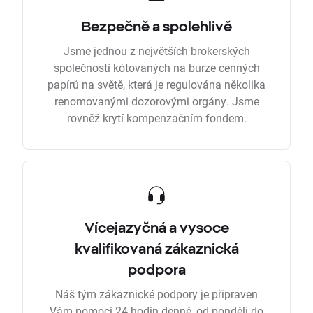
Bezpečně a spolehlivě
Jsme jednou z největších brokerských
společností kótovaných na burze cenných
papírů na světě, která je regulována několika
renomovanými dozorovými orgány. Jsme
rovněž krytí kompenzačním fondem.
Vícejazyčná a vysoce
kvalifikovaná zákaznická
podpora
Náš tým zákaznické podpory je připraven
Vám pomoci 24 hodin denně, od pondělí do