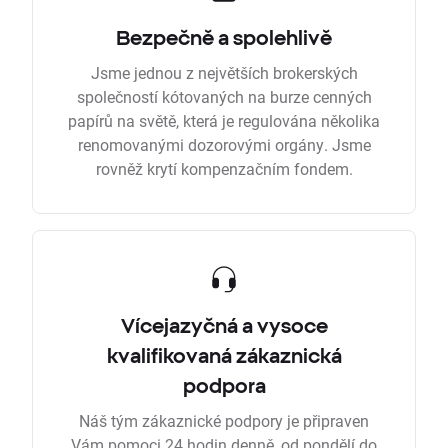
Bezpečně a spolehlivě
Jsme jednou z největších brokerských
společností kótovaných na burze cenných
papírů na světě, která je regulována několika
renomovanými dozorovými orgány. Jsme
rovněž krytí kompenzačním fondem.
Vícejazyčná a vysoce
kvalifikovaná zákaznická
podpora
Náš tým zákaznické podpory je připraven
Vám pomoci 24 hodin denně, od pondělí do