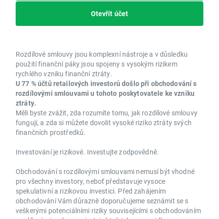
Otevřít účet
Rozdílové smlouvy jsou komplexní nástroje a v důsledku
použití finanční páky jsou spojeny s vysokým rizikem
rychlého vzniku finanční ztráty.
U 77 % účtů retailových investorů došlo při obchodování s
rozdílovými smlouvami u tohoto poskytovatele ke vzniku
ztráty.
Měli byste zvážit, zda rozumíte tomu, jak rozdílové smlouvy
fungují, a zda si můžete dovolit vysoké riziko ztráty svých
finančních prostředků.
Investování je rizikové. Investujte zodpovědně.
Obchodování s rozdílovými smlouvami nemusí být vhodné
pro všechny investory, neboť představuje vysoce
spekulativní a rizikovou investici. Před zahájením
obchodování Vám důrazně doporučujeme seznámit se s
veškerými potenciálními riziky souvisejícími s obchodováním