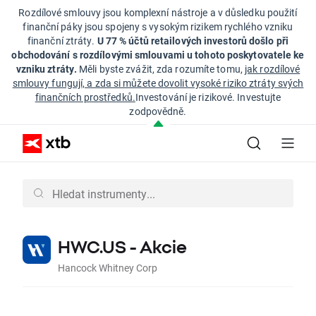
Rozdílové smlouvy jsou komplexní nástroje a v důsledku použití
finanční páky jsou spojeny s vysokým rizikem rychlého vzniku
finanční ztráty.
U 77 % účtů retailových investorů došlo při
obchodování s rozdílovými smlouvami u tohoto poskytovatele ke
vzniku ztráty.
Měli byste zvážit, zda rozumíte tomu,
jak rozdílové
smlouvy fungují, a zda si můžete dovolit vysoké riziko ztráty svých
finančních prostředků.
Investování je rizikové. Investujte
zodpovědně.
HWC.US - Akcie
Hancock Whitney Corp