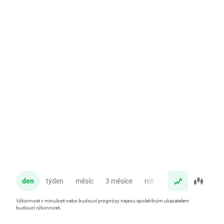
den
týden
měsíc
3 měsíce
rok
Výkonnost v minulosti nebo budoucí prognózy nejsou spolehlivým ukazatelem
budoucí výkonnosti.