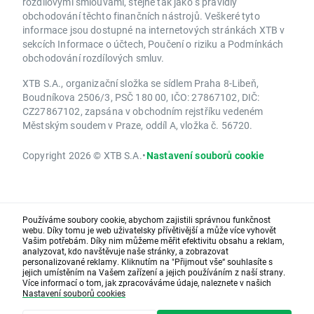
rozdílovými smlouvami, stejně tak jako s pravidly
obchodování těchto finančních nástrojů. Veškeré tyto
informace jsou dostupné na internetových stránkách XTB v
sekcích Informace o účtech, Poučení o riziku a Podmínkách
obchodování rozdílových smluv.
XTB S.A., organizační složka se sídlem Praha 8-Libeň,
Boudníkova 2506/3, PSČ 180 00, IČO: 27867102, DIČ:
CZ27867102, zapsána v obchodním rejstříku vedeném
Městským soudem v Praze, oddíl A, vložka č. 56720.
Copyright 2026 © XTB S.A.
•
Nastavení souborů cookie
Používáme soubory cookie, abychom zajistili správnou funkčnost
webu. Díky tomu je web uživatelsky přívětivější a může více vyhovět
Vašim potřebám. Díky nim můžeme měřit efektivitu obsahu a reklam,
analyzovat, kdo navštěvuje naše stránky, a zobrazovat
personalizované reklamy. Kliknutím na "Přijmout vše“ souhlasíte s
jejich umístěním na Vašem zařízení a jejich používáním z naší strany.
Více informací o tom, jak zpracováváme údaje, naleznete v našich
Nastavení souborů cookies