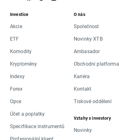
Investice
O nás
Akcie
Společnost
ETF
Novinky XTB
Komodity
Ambasador
Kryptoměny
Obchodní platforma
Indexy
Kariéra
Forex
Kontakt
Opce
Tiskové oddělení
Účet a poplatky
Vztahy s investory
Specifikace instrumentů
Novinky
Profesionální klient